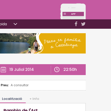
pida
22:50h
19 Juliol 2014
Preu:
A consultar
Localització
+ Info
Rambla de l'Art