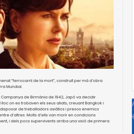
enat “ferrocarril de la mort”, construït per mà d’obra
rra Mundial.
la Campanya de Birmània de 1942, Japó va decidir
l lloc on es trobaven els seus aliats, creuant Bangkok i
 disposar de treballadors asiàtics i presos enemics
ntre d’altres. Molts d’ells van morir en condicions
nt, i dels pocs supervivents arriba una visió de primera