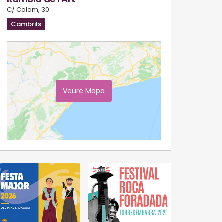
C/ Colom, 30
Cambrils
Veure Mapa
Ampliar Mapa