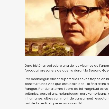
Dura història real sobre una de les víctimes de l’anom
forçada i presoners de guerra durant la Segona Gue
Per aconseguir enviar suport a les seves tropes en 
construir unes vies que creuessin des Tailàndia fins a
Rangun. Per dur a terme l’obra de tal magnitud es va
britànics, australians, holandesos i nord-americans, e
inhumanes, altres van morir de cansament i esgotame
mà de la realitat que es va viure allà.