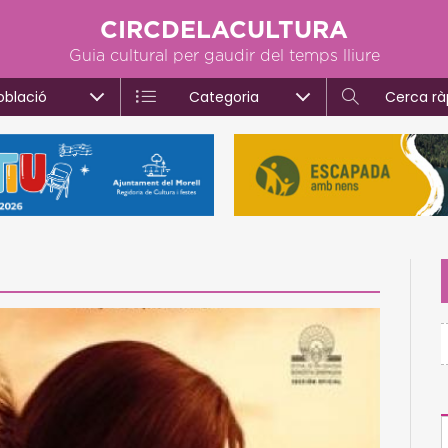
CIRCDELACULTURA
Guia cultural per gaudir del temps lliure
oblació
Categoria
Cerca rà