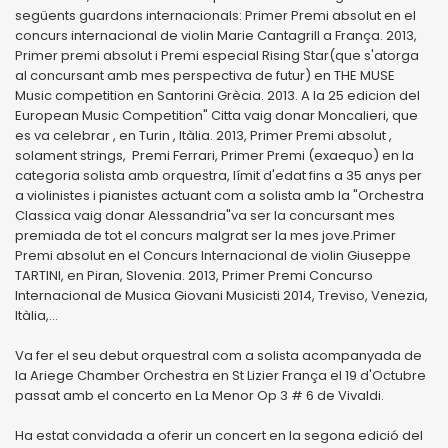
següents guardons internacionals: Primer Premi absolut en el
concurs internacional de violin Marie Cantagrill a França. 2013,
Primer premi absolut i Premi especial Rising Star(que s'atorga
al concursant amb mes perspectiva de futur) en THE MUSE
Music competition en Santorini Grècia. 2013. A la 25 edicion del
European Music Competition" Citta vaig donar Moncalieri, que
es va celebrar , en Turin , Itàlia. 2013, Primer Premi absolut ,
solament strings, Premi Ferrari, Primer Premi (exaequo) en la
categoria solista amb orquestra, límit d'edat fins a 35 anys per
a violinistes i pianistes actuant com a solista amb la "Orchestra
Classica vaig donar Alessandria"va ser la concursant mes
premiada de tot el concurs malgrat ser la mes jove.Primer
Premi absolut en el Concurs Internacional de violin Giuseppe
TARTINI, en Piran, Slovenia. 2013, Primer Premi Concurso
Internacional de Musica Giovani Musicisti 2014, Treviso, Venezia,
Itàlia,...
Va fer el seu debut orquestral com a solista acompanyada de
la Ariege Chamber Orchestra en St Lizier França el 19 d'Octubre
passat amb el concerto en La Menor Op 3 # 6 de Vivaldi.
Ha estat convidada a oferir un concert en la segona edició del