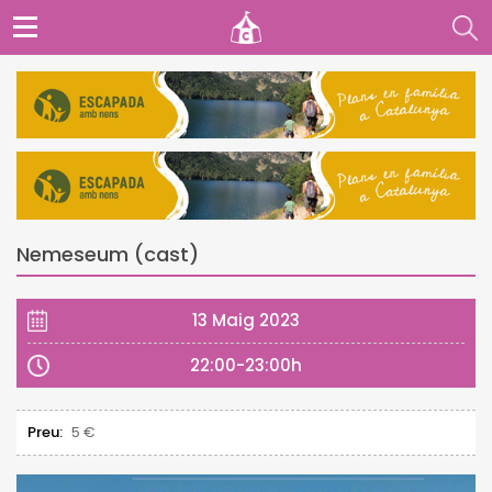
Nemeseum (cast)
13 Maig 2023
22:00-23:00h
Preu:
5 €