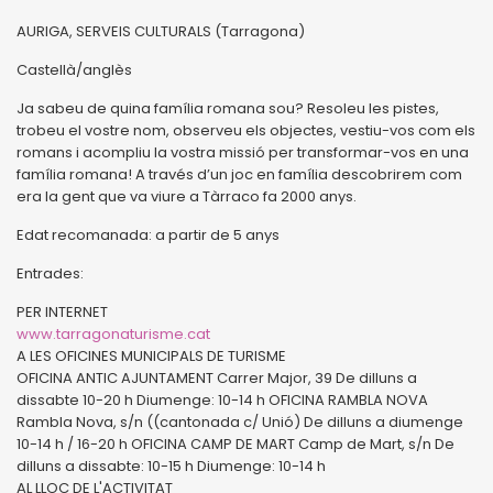
AURIGA, SERVEIS CULTURALS (Tarragona)
Castellà/anglès
Ja sabeu de quina família romana sou? Resoleu les pistes,
trobeu el vostre nom, observeu els objectes, vestiu-vos com els
romans i acompliu la vostra missió per transformar-vos en una
família romana! A través d’un joc en família descobrirem com
era la gent que va viure a Tàrraco fa 2000 anys.
Edat recomanada: a partir de 5 anys
Entrades:
PER INTERNET
www.tarragonaturisme.cat
A LES OFICINES MUNICIPALS DE TURISME
OFICINA ANTIC AJUNTAMENT Carrer Major, 39 De dilluns a
dissabte 10-20 h Diumenge: 10-14 h OFICINA RAMBLA NOVA
Rambla Nova, s/n ((cantonada c/ Unió) De dilluns a diumenge
10-14 h / 16-20 h OFICINA CAMP DE MART Camp de Mart, s/n De
dilluns a dissabte: 10-15 h Diumenge: 10-14 h
AL LLOC DE L'ACTIVITAT