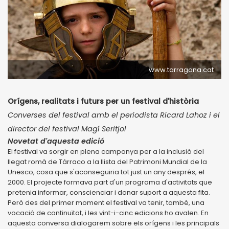
www.tarragona.cat
Orígens, realitats i futurs per un festival d'història
Converses del festival amb el periodista Ricard Lahoz i el
director del festival Magí Seritjol
Novetat d'aquesta edició
El festival va sorgir en plena campanya per a la inclusió del
llegat romà de Tàrraco a la llista del Patrimoni Mundial de la
Unesco, cosa que s'aconseguiria tot just un any després, el
2000. El projecte formava part d'un programa d'activitats que
pretenia informar, conscienciar i donar suport a aquesta fita.
Però des del primer moment el festival va tenir, també, una
vocació de continuïtat, i les vint-i-cinc edicions ho avalen. En
aquesta conversa dialogarem sobre els orígens i les principals