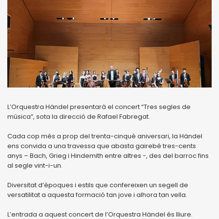
L’Orquestra Händel presentarà el concert “Tres segles de
música”, sota la direcció de Rafael Fabregat.
Cada cop més a prop del trenta-cinquè aniversari, la Händel
ens convida a una travessa que abasta gairebé tres-cents
anys – Bach, Grieg i Hindemith entre altres -, des del barroc fins
al segle vint-i-un.
Diversitat d’èpoques i estils que confereixen un segell de
versatilitat a aquesta formació tan jove i alhora tan vella.
L’entrada a aquest concert de l’Orquestra Händel és lliure.