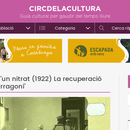
CIRCDELACULTURA
Guia cultural per gaudir del temps lliure
oblació
Categoria
Cerca rà
d'un nitrat (1922) La recuperació
rragoní'