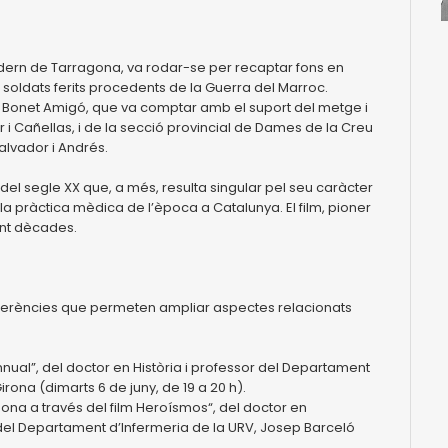
 Modern de Tarragona, va rodar-se per recaptar fons en
s soldats ferits procedents de la Guerra del Marroc.
luís Bonet Amigó, que va comptar amb el suport del metge i
 i Cañellas, i de la secció provincial de Dames de la Creu
Salvador i Andrés.
del segle XX que, a més, resulta singular pel seu caràcter
la pràctica mèdica de l’època a Catalunya. El film, pioner
ant dècades.
nferències que permeten ampliar aspectes relacionats
’Annual”, del doctor en Història i professor del Departament
irona (dimarts 6 de juny, de 19 a 20 h).
ona a través del film Heroísmos“, del doctor en
 del Departament d’Infermeria de la URV, Josep Barceló