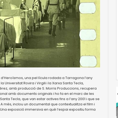
 d’Heroísmos, una pel·lícula rodada a Tarragona l’any
Universitat Rovira i Virgili i la Xarxa Santa Tecla,
Pérez, amb producció de S. Morris Produccions, recupera
nal amb documents originals i ho fa en el marc de les
nta Tecla, que van estar actives fins a l’any 2001 i que se
588. A més, inclou un documental que contextualitza el film i
. Una exposició immersiva en què l’espai expositiu forma