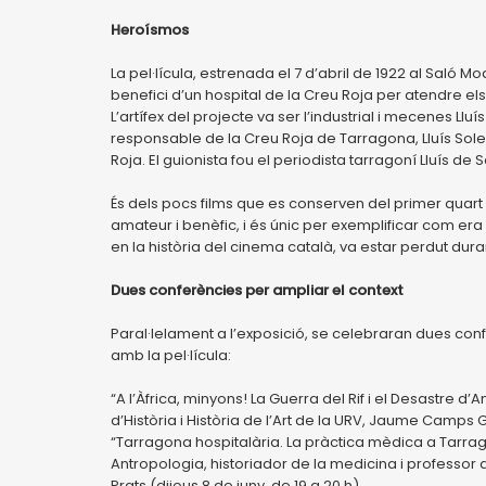
Heroísmos
La pel·lícula, estrenada el 7 d’abril de 1922 al Saló
benefici d’un hospital de la Creu Roja per atendre el
L’artífex del projecte va ser l’industrial i mecenes L
responsable de la Creu Roja de Tarragona, Lluís Soler
Roja. El guionista fou el periodista tarragoní Lluís de 
És dels pocs films que es conserven del primer quart 
amateur i benèfic, i és únic per exemplificar com era 
en la història del cinema català, va estar perdut dur
Dues conferències per ampliar el context
Paral·lelament a l’exposició, se celebraran dues co
amb la pel·lícula:
“A l’Àfrica, minyons! La Guerra del Rif i el Desastre d
d’Història i Història de l’Art de la URV, Jaume Camps G
“Tarragona hospitalària. La pràctica mèdica a Tarrag
Antropologia, historiador de la medicina i professor
Prats (dijous 8 de juny, de 19 a 20 h).