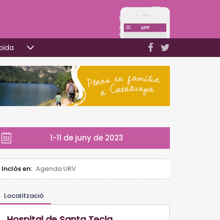
pida
1-11 de juny de 2023
Inclòs en:
Agenda URV
Localització
Hospital de Santa Tecla