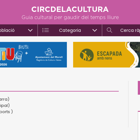
CIRCDELACULTURA
Guia cultural per gaudir del temps lliure
oblació
Categoria
Cerca rà
arra)
ipal)
orts )