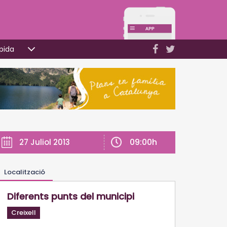
pida
09:00h
27 Juliol 2013
Localització
Diferents punts del municipi
Creixell