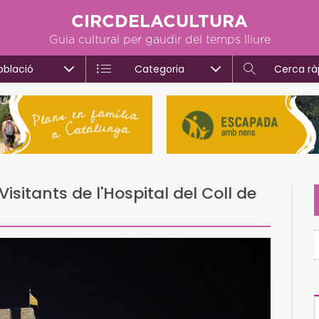
CIRCDELACULTURA
Guia cultural per gaudir del temps lliure
oblació
Categoria
Cerca rà
isitants de l'Hospital del Coll de