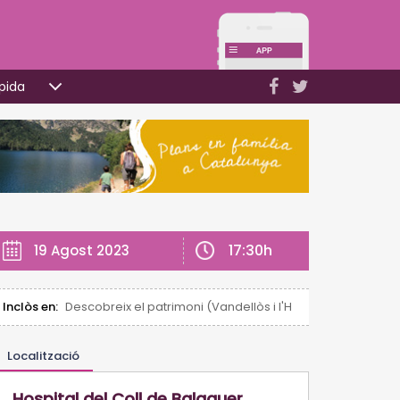
pida
17:30h
19 Agost 2023
Inclòs en:
Descobreix el patrimoni (Vandellòs i l'Hospitalet de l'Infan
Localització
Hospital del Coll de Balaguer