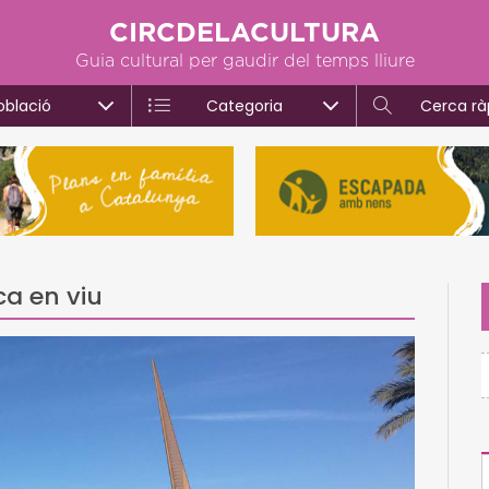
CIRCDELACULTURA
Guia cultural per gaudir del temps lliure
oblació
Categoria
Cerca rà
ca en viu