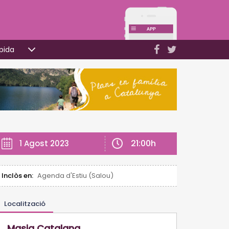
pida
21:00h
1 Agost 2023
Inclòs en:
Agenda d'Estiu (Salou)
Localització
Masia Catalana