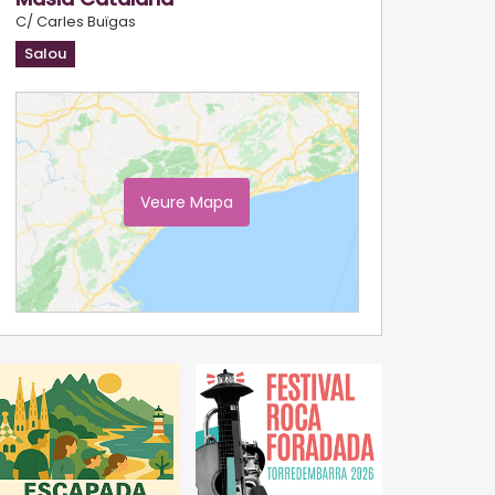
C/ Carles Buïgas
Salou
Veure Mapa
Ampliar Mapa