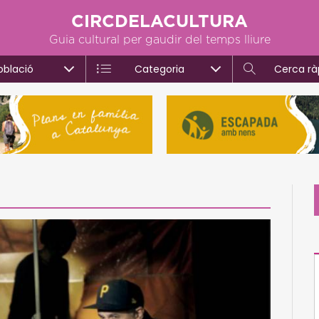
CIRCDELACULTURA
Guia cultural per gaudir del temps lliure
oblació
Categoria
Cerca rà