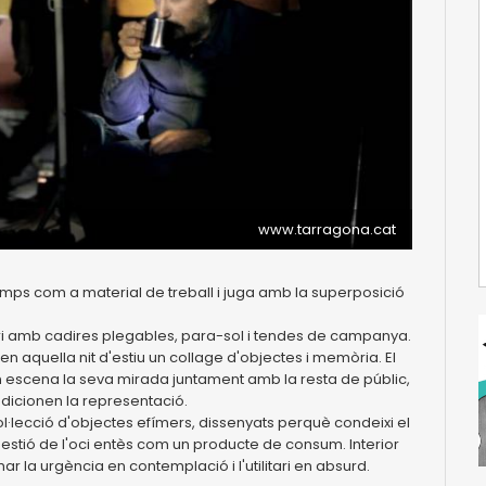
www.tarragona.cat
temps com a material de treball i juga amb la superposició
i amb cadires plegables, para-sol i tendes de campanya.
n aquella nit d'estiu un collage d'objectes i memòria. El
n escena la seva mirada juntament amb la resta de públic,
ndicionen la representació.
·lecció d'objectes efímers, dissenyats perquè condeixi el
stió de l'oci entès com un producte de consum. Interior
ar la urgència en contemplació i l'utilitari en absurd.