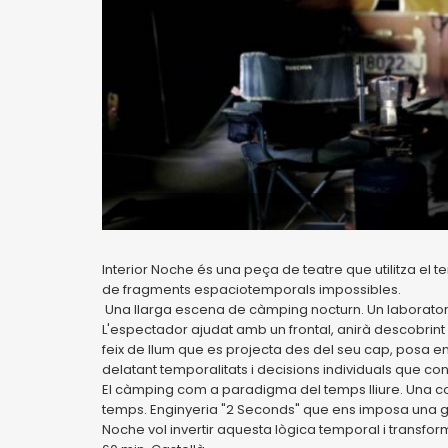
Interior Noche és una peça de teatre que utilitza el 
de fragments espaciotemporals impossibles.
Una llarga escena de càmping nocturn. Un laborator
L'espectador ajudat amb un frontal, anirà descobrint e
feix de llum que es projecta des del seu cap, posa e
delatant temporalitats i decisions individuals que co
El càmping com a paradigma del temps lliure. Una col
temps. Enginyeria "2 Seconds" que ens imposa una ge
Noche vol invertir aquesta lògica temporal i transform