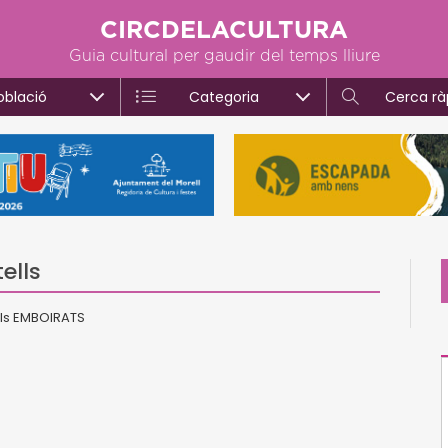
CIRCDELACULTURA
Guia cultural per gaudir del temps lliure
oblació
Categoria
Cerca rà
ells
 els EMBOIRATS