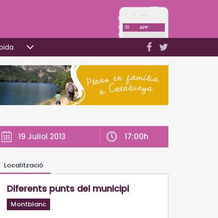
pida
17:00h
19 Juliol 2013
Localització
Diferents punts del municipi
Montblanc