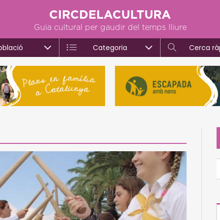
CIRCDELACULTURA
Guia cultural per gaudir del temps lliure
oblació
Categoria
Cerca rà