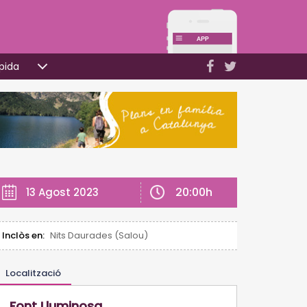
pida
20:00h
13 Agost 2023
Inclòs en:
Nits Daurades (Salou)
Localització
Font Lluminosa