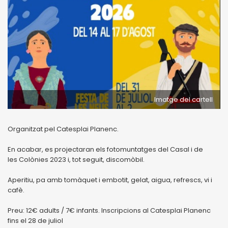
Imatge del cartell
Organitzat pel Catesplai Planenc.
En acabar, es projectaran els fotomuntatges del Casal i de
les Colònies 2023 i, tot seguit, discomòbil.
Aperitiu, pa amb tomàquet i embotit, gelat, aigua, refrescs, vi i
cafè.
Preu: 12€ adults / 7€ infants. Inscripcions al Catesplai Planenc
fins el 28 de juliol