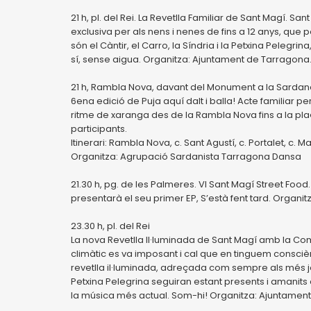
21 h, pl. del Rei. La Revetlla Familiar de Sant Magí. S
exclusiva per als nens i nenes de fins a 12 anys, que
són el Càntir, el Carro, la Síndria i la Petxina Pelegr
sí, sense aigua. Organitza: Ajuntament de Tarragona
21 h, Rambla Nova, davant del Monument a la Sardan
6ena edició de Puja aquí dalt i balla! Acte familiar pe
ritme de xaranga des de la Rambla Nova fins a la plaç
participants.
Itinerari: Rambla Nova, c. Sant Agustí, c. Portalet, c. M
Organitza: Agrupació Sardanista Tarragona Dansa
21.30 h, pg. de les Palmeres. VI Sant Magí Street Fo
presentarà el seu primer EP, S’està fent tard. Organi
23.30 h, pl. del Rei
La nova Revetlla Il·luminada de Sant Magí amb la Com
climàtic es va imposant i cal que en tinguem consci
revetlla il·luminada, adreçada com sempre als més joves
Petxina Pelegrina seguiran estant presents i amanits
la música més actual. Som-hi! Organitza: Ajuntamen