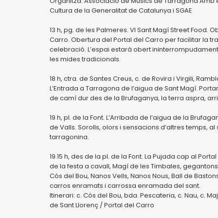
Organitza: Associació de Músics de Tarragona Amb 
Cultura de la Generalitat de Catalunya i SGAE
13 h, pg. de les Palmeres. VI Sant Magí Street Food. Ob
Carro. Obertura del Portal del Carro per facilitar la tr
celebració. L’espai estarà obert ininterrompudament fin
les mides tradicionals.
18 h, ctra. de Santes Creus, c. de Rovira i Virgili, Rambl
L’Entrada a Tarragona de l’aigua de Sant Magí. Portan
de camí dur des de la Brufaganya, la terra aspra, arr
19 h, pl. de la Font. L’Arribada de l’aigua de la Brufag
de Valls. Sorolls, olors i sensacions d’altres temps, a
tarragonina.
19.15 h, des de la pl. de la Font. La Pujada cap al Por
de la festa a cavall, Magí de les Timbales, gegantons 
Cós del Bou, Nanos Vells, Nanos Nous, Ball de Bastons,
carros enramats i carrossa enramada del sant.
Itinerari: c. Cós del Bou, bda. Pescateria, c. Nau, c. Maj
de Sant Llorenç / Portal del Carro