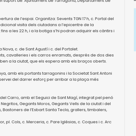
el suport de: Ajuntament de Tarragona, Departament de
ertura de l’espai. Organitza: Sevents TGN 17 h, c. Portal del
adicional visita dels ciutadans a l’epicentre de la
s a les 22 h, i a la botiga s’hi podran adquirir els càntirs i
a Nova, c. de Sant Agustí i c. del Portalet.
ts, cavalleries i els carros enramats, després de dos dies
iben a la ciutat, que els espera amb els braços oberts.
anya, amb els portants tarragonins i la Societat Sant Antoni
l servei del darrer esforç per arribar a la plaça més
tal del Carro, amb el Seguici de Sant Magí, integrat pel penó
Negritos, Gegants Moros, Gegants Vells de la ciutat i del
 Bastoners de l’Esbart Santa Tecla, grallers, timbalers,
or, pl. Cols, c. Merceria, c. Pare Iglésias, c. Coques i c. Arc