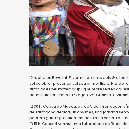
12 h, pl. d’en Rovellat. El vermut dels hits dels Grallers
vol celebrar presentant el seu primer llibre, Hits de re
arranjades pel mateix grup i que representen aque
aquest dia tan especial! Organitza: Grallers La Virolla
12.30 h, Capsa de Música, av. de Vidal i Barraquer, s/n
de Tarragona dedica, un any més, una jornada sencer
podrem gaudir gratuïtament de la música feta a Tarra
13.15 h. Concert vermut amb Laboratorio de Beats de