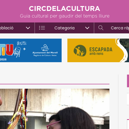
CIRCDELACULTURA
Guia cultural per gaudir del temps lliure
oblació
Categoria
Cerca rà