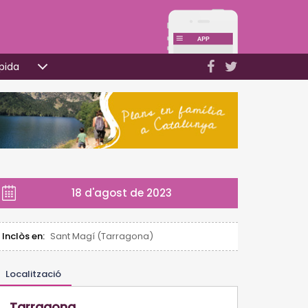
pida
18 d'agost de 2023
Inclòs en:
Sant Magí (Tarragona)
Localització
Tarragona