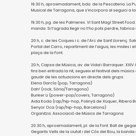
19.30 h, aproximadament, bda. de la Pescateria. La Pu
Musical de Tarragona, que s’incorpora al seguici a la 
19.30 h, pg. de les Palmeres. VI Sant Magí Street Fo
manda. Si t’agrada llegir no t’ho pots perdre, fabric
20 h, c. de les Coques i c. de l’Arc de Sant Llorenç. Sal
Portal del Carro, repartiment de l’aigua, les mides i el
plaça de la Font.
20 h, Capsa de Música, av. de Vidal i Barraquer. XXIV 
fins ben entrada la nit, segueix el festival dels músi
gaudir de les actuacions en directe dels grups:
Elena García (pop, Tarragona)
Dah! (rock, Sòria/Tarragona)
Bunker Li (power-pop/covers, Tarragona)
Aida Koda (rap/hip-hop, Polinyà de Xúquer, Ribera Ba
Senyor Oca (rap/hip-hop, Barcelona)
Organitza: Associació de Músics de Tarragona
20.30 h, aproximadament, pl. de la Font. Ball de geg
Gegants Vells de la ciutat i del Cós del Bou, la banda