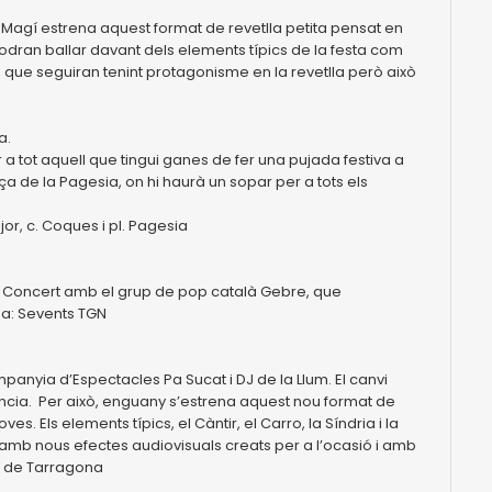
ant Magí estrena aquest format de revetlla petita pensat en
 podran ballar davant dels elements típics de la festa com
ina, que seguiran tenint protagonisme en la revetlla però això
.
a.
r a tot aquell que tingui ganes de fer una pujada festiva a
a de la Pagesia, on hi haurà un sopar per a tots els
ajor, c. Coques i pl. Pagesia
od. Concert amb el grup de pop català Gebre, que
tza: Sevents TGN
panyia d’Espectacles Pa Sucat i DJ de la Llum. El canvi
ència. Per això, enguany s’estrena aquest nou format de
. Els elements típics, el Càntir, el Carro, la Síndria i la
 amb nous efectes audiovisuals creats per a l’ocasió i amb
t de Tarragona