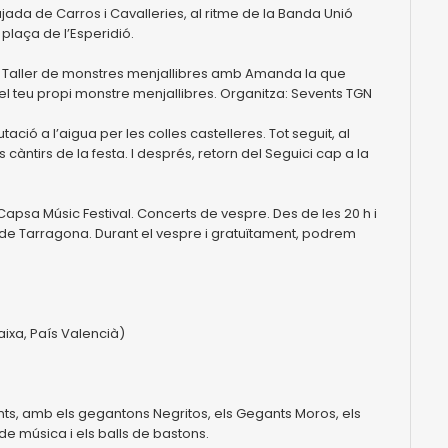
jada de Carros i Cavalleries, al ritme de la Banda Unió
plaça de l’Esperidió.
od. Taller de monstres menjallibres amb Amanda la que
a el teu propi monstre menjallibres. Organitza: Sevents TGN
utació a l’aigua per les colles castelleres. Tot seguit, al
s càntirs de la festa. I després, retorn del Seguici cap a la
Capsa Músic Festival. Concerts de vespre. Des de les 20 h i
cs de Tarragona. Durant el vespre i gratuïtament, podrem
ixa, País Valencià)
ants, amb els gegantons Negritos, els Gegants Moros, els
 de música i els balls de bastons.