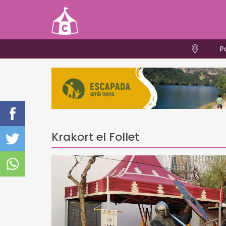
P
Krakort el Follet