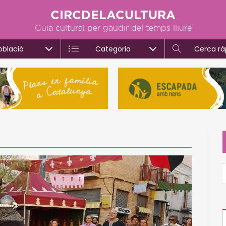
CIRCDELACULTURA
Guia cultural per gaudir del temps lliure
oblació
Categoria
Cerca rà