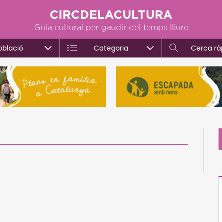
CIRCDELACULTURA
Guia cultural per gaudir del temps lliure
oblació
Categoria
Cerca rà