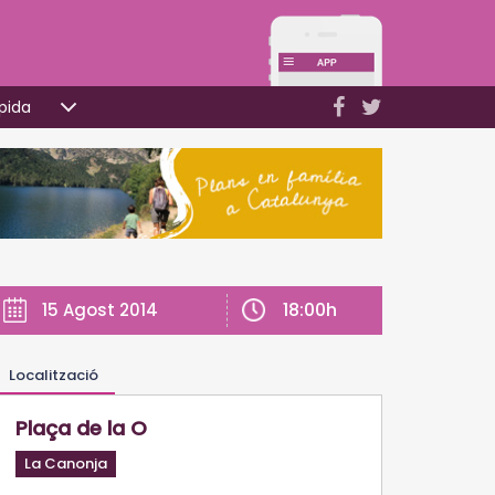
pida
18:00h
15 Agost 2014
Localització
Plaça de la O
La Canonja