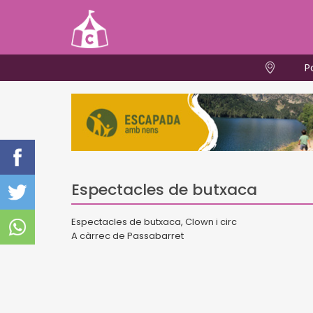
P
Espectacles de butxaca
Espectacles de butxaca,
Clown i circ
A càrrec de Passabarret