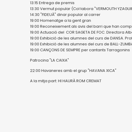
13:15 Entrega de premis
13:30 Vermut popular (Col·labora "VERMOUTH YZAGUIRR
14:30 "FIDEUÀ" dinar popular al carrer
19:00 Homenatge a la gent gran
19:00 Reconeixement als avis del barri que han compl
19:00 Actuació del COR SAGETA DE FOC. Directora Alb
19:00 Exhibició de les alumnes del curs de DANSA. Pr
19:00 Exhibició de les alumnes del curs de BALL-ZU
19:00 CANÇONS DE SEMPRE per cantants Tarragonins
Patrocina "LA CAIXA"
22:00 Havaneres amb el grup "HAVANA XICA"
A la mitja part: HI HAURÀ ROM CREMAT