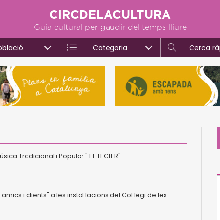
CIRCDELACULTURA
Guia cultural per gaudir del temps lliure
oblació
Categoria
Cerca rà
úsica Tradicional i Popular " EL TECLER"
mics i clients" a les instal·lacions del Col·legi de les