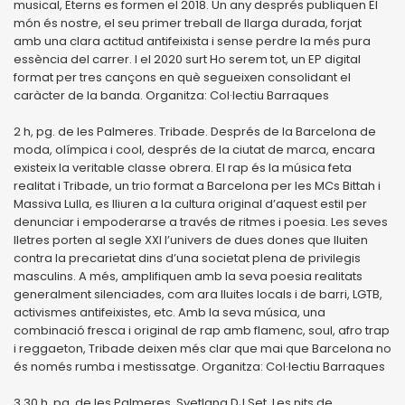
musical, Eterns es formen el 2018. Un any després publiquen El
món és nostre, el seu primer treball de llarga durada, forjat
amb una clara actitud antifeixista i sense perdre la més pura
essència del carrer. I el 2020 surt Ho serem tot, un EP digital
format per tres cançons en què segueixen consolidant el
caràcter de la banda. Organitza: Col·lectiu Barraques
2 h, pg. de les Palmeres. Tribade. Després de la Barcelona de
moda, olímpica i cool, després de la ciutat de marca, encara
existeix la veritable classe obrera. El rap és la música feta
realitat i Tribade, un trio format a Barcelona per les MCs Bittah i
Massiva Lulla, es lliuren a la cultura original d’aquest estil per
denunciar i empoderarse a través de ritmes i poesia. Les seves
lletres porten al segle XXI l’univers de dues dones que lluiten
contra la precarietat dins d’una societat plena de privilegis
masculins. A més, amplifiquen amb la seva poesia realitats
generalment silenciades, com ara lluites locals i de barri, LGTB,
activismes antifeixistes, etc. Amb la seva música, una
combinació fresca i original de rap amb flamenc, soul, afro trap
i reggaeton, Tribade deixen més clar que mai que Barcelona no
és només rumba i mestissatge. Organitza: Col·lectiu Barraques
3.30 h, pg. de les Palmeres. Svetlana DJ Set. Les nits de