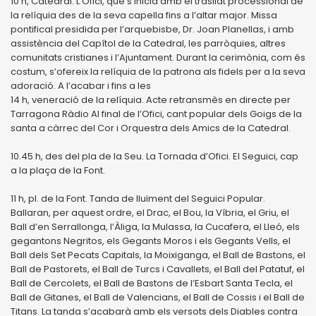
10 h, Catedral. L’Ofici, que s’inicia amb el trasllat processional de
la relíquia des de la seva capella fins a l’altar major. Missa
pontifical presidida per l’arquebisbe, Dr. Joan Planellas, i amb
assistència del Capítol de la Catedral, les parròquies, altres
comunitats cristianes i l’Ajuntament. Durant la cerimònia, com és
costum, s’ofereix la relíquia de la patrona als fidels per a la seva
adoració. A l’acabar i fins a les
14 h, veneració de la relíquia. Acte retransmès en directe per
Tarragona Ràdio Al final de l’Ofici, cant popular dels Goigs de la
santa a càrrec del Cor i Orquestra dels Amics de la Catedral.
10.45 h, des del pla de la Seu. La Tornada d’Ofici. El Seguici, cap
a la plaça de la Font.
11 h, pl. de la Font. Tanda de lluïment del Seguici Popular.
Ballaran, per aquest ordre, el Drac, el Bou, la Víbria, el Griu, el
Ball d’en Serrallonga, l’Àliga, la Mulassa, la Cucafera, el Lleó, els
gegantons Negritos, els Gegants Moros i els Gegants Vells, el
Ball dels Set Pecats Capitals, la Moixiganga, el Ball de Bastons, el
Ball de Pastorets, el Ball de Turcs i Cavallets, el Ball del Patatuf, el
Ball de Cercolets, el Ball de Bastons de l’Esbart Santa Tecla, el
Ball de Gitanes, el Ball de Valencians, el Ball de Cossis i el Ball de
Titans. La tanda s’acabarà amb els versots dels Diables contra