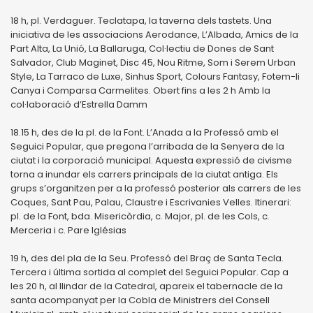
18 h, pl. Verdaguer. Teclatapa, la taverna dels tastets. Una
iniciativa de les associacions Aerodance, L’Albada, Amics de la
Part Alta, La Unió, La Ballaruga, Col·lectiu de Dones de Sant
Salvador, Club Maginet, Disc 45, Nou Ritme, Som i Serem Urban
Style, La Tarraco de Luxe, Sinhus Sport, Colours Fantasy, Fotem-li
Canya i Comparsa Carmelites. Obert fins a les 2 h Amb la
col·laboració d’Estrella Damm
18.15 h, des de la pl. de la Font. L’Anada a la Professó amb el
Seguici Popular, que pregona l’arribada de la Senyera de la
ciutat i la corporació municipal. Aquesta expressió de civisme
torna a inundar els carrers principals de la ciutat antiga. Els
grups s’organitzen per a la professó posterior als carrers de les
Coques, Sant Pau, Palau, Claustre i Escrivanies Velles. Itinerari:
pl. de la Font, bda. Misericòrdia, c. Major, pl. de les Cols, c.
Merceria i c. Pare Iglésias
19 h, des del pla de la Seu. Professó del Braç de Santa Tecla.
Tercera i última sortida al complet del Seguici Popular. Cap a
les 20 h, al llindar de la Catedral, apareix el tabernacle de la
santa acompanyat per la Cobla de Ministrers del Consell