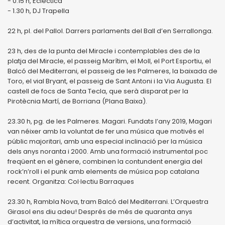
- 0.15 h, Ecléctica
- 1.30 h, DJ Trapella
22 h, pl. del Pallol. Darrers parlaments del Ball d’en Serrallonga.
23 h, des de la punta del Miracle i contemplables des de la
platja del Miracle, el passeig Marítim, el Moll, el Port Esportiu, el
Balcó del Mediterrani, el passeig de les Palmeres, la baixada de
Toro, el vial Bryant, el passeig de Sant Antoni i la Via Augusta. El
castell de focs de Santa Tecla, que serà disparat per la
Pirotècnia Martí, de Borriana (Plana Baixa).
23.30 h, pg. de les Palmeres. Magari. Fundats l’any 2019, Magari
van néixer amb la voluntat de fer una música que motivés el
públic majoritari, amb una especial inclinació per la música
dels anys noranta i 2000. Amb una formació instrumental poc
freqüent en el gènere, combinen la contundent energia del
rock’n’roll i el punk amb elements de música pop catalana
recent. Organitza: Col·lectiu Barraques
23.30 h, Rambla Nova, tram Balcó del Mediterrani. L’Orquestra
Girasol ens diu adeu! Després de més de quaranta anys
d’activitat, la mítica orquestra de versions, una formació