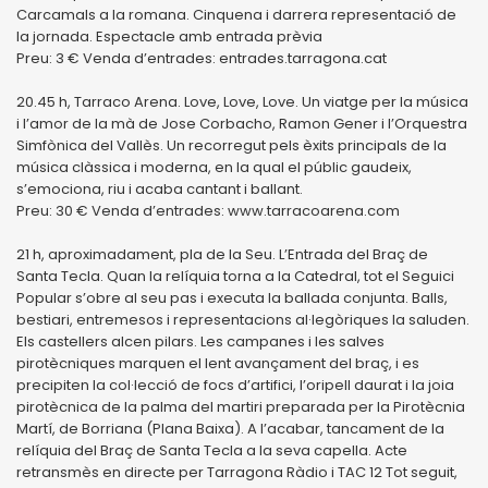
Carcamals a la romana. Cinquena i darrera representació de
la jornada. Espectacle amb entrada prèvia
Preu: 3 € Venda d’entrades: entrades.tarragona.cat
20.45 h, Tarraco Arena. Love, Love, Love. Un viatge per la música
i l’amor de la mà de Jose Corbacho, Ramon Gener i l’Orquestra
Simfònica del Vallès. Un recorregut pels èxits principals de la
música clàssica i moderna, en la qual el públic gaudeix,
s’emociona, riu i acaba cantant i ballant.
Preu: 30 € Venda d’entrades: www.tarracoarena.com
21 h, aproximadament, pla de la Seu. L’Entrada del Braç de
Santa Tecla. Quan la relíquia torna a la Catedral, tot el Seguici
Popular s’obre al seu pas i executa la ballada conjunta. Balls,
bestiari, entremesos i representacions al·legòriques la saluden.
Els castellers alcen pilars. Les campanes i les salves
pirotècniques marquen el lent avançament del braç, i es
precipiten la col·lecció de focs d’artifici, l’oripell daurat i la joia
pirotècnica de la palma del martiri preparada per la Pirotècnia
Martí, de Borriana (Plana Baixa). A l’acabar, tancament de la
relíquia del Braç de Santa Tecla a la seva capella. Acte
retransmès en directe per Tarragona Ràdio i TAC 12 Tot seguit,