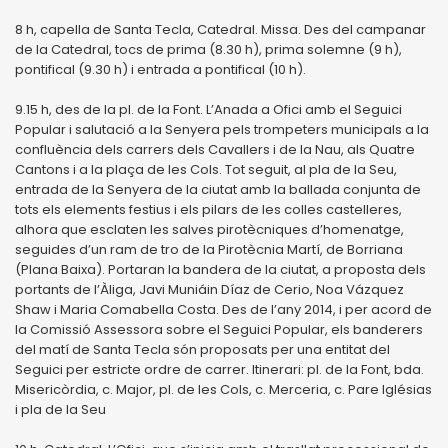
8 h, capella de Santa Tecla, Catedral. Missa. Des del campanar
de la Catedral, tocs de prima (8.30 h), prima solemne (9 h),
pontifical (9.30 h) i entrada a pontifical (10 h).
9.15 h, des de la pl. de la Font. L’Anada a Ofici amb el Seguici
Popular i salutació a la Senyera pels trompeters municipals a la
confluència dels carrers dels Cavallers i de la Nau, als Quatre
Cantons i a la plaça de les Cols. Tot seguit, al pla de la Seu,
entrada de la Senyera de la ciutat amb la ballada conjunta de
tots els elements festius i els pilars de les colles castelleres,
alhora que esclaten les salves pirotècniques d’homenatge,
seguides d’un ram de tro de la Pirotècnia Martí, de Borriana
(Plana Baixa). Portaran la bandera de la ciutat, a proposta dels
portants de l’Àliga, Javi Muniáin Díaz de Cerio, Noa Vázquez
Shaw i Maria Comabella Costa. Des de l’any 2014, i per acord de
la Comissió Assessora sobre el Seguici Popular, els banderers
del matí de Santa Tecla són proposats per una entitat del
Seguici per estricte ordre de carrer. Itinerari: pl. de la Font, bda.
Misericòrdia, c. Major, pl. de les Cols, c. Merceria, c. Pare Iglésias
i pla de la Seu