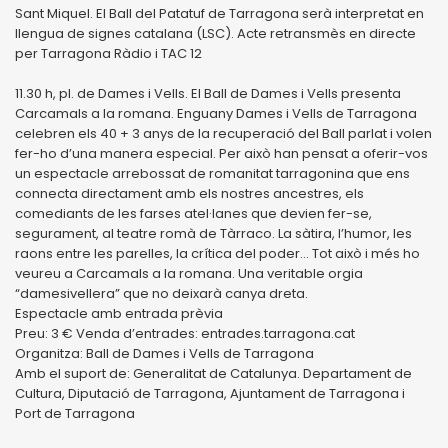
Sant Miquel. El Ball del Patatuf de Tarragona serà interpretat en
llengua de signes catalana (LSC). Acte retransmès en directe
per Tarragona Ràdio i TAC 12
11.30 h, pl. de Dames i Vells. El Ball de Dames i Vells presenta
Carcamals a la romana. Enguany Dames i Vells de Tarragona
celebren els 40 + 3 anys de la recuperació del Ball parlat i volen
fer-ho d’una manera especial. Per això han pensat a oferir-vos
un espectacle arrebossat de romanitat tarragonina que ens
connecta directament amb els nostres ancestres, els
comediants de les farses atel·lanes que devien fer-se,
segurament, al teatre romà de Tàrraco. La sàtira, l’humor, les
raons entre les parelles, la crítica del poder… Tot això i més ho
veureu a Carcamals a la romana. Una veritable orgia
“damesivellera” que no deixarà canya dreta.
Espectacle amb entrada prèvia
Preu: 3 € Venda d’entrades: entrades.tarragona.cat
Organitza: Ball de Dames i Vells de Tarragona
Amb el suport de: Generalitat de Catalunya. Departament de
Cultura, Diputació de Tarragona, Ajuntament de Tarragona i
Port de Tarragona