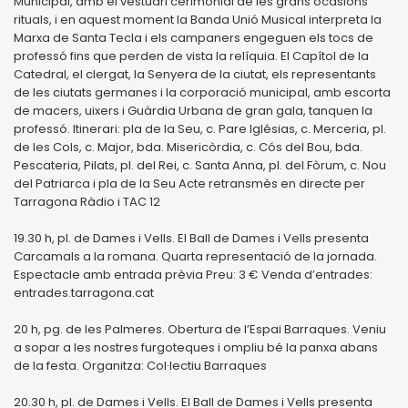
Municipal, amb el vestuari cerimonial de les grans ocasions
rituals, i en aquest moment la Banda Unió Musical interpreta la
Marxa de Santa Tecla i els campaners engeguen els tocs de
professó fins que perden de vista la relíquia. El Capítol de la
Catedral, el clergat, la Senyera de la ciutat, els representants
de les ciutats germanes i la corporació municipal, amb escorta
de macers, uixers i Guàrdia Urbana de gran gala, tanquen la
professó. Itinerari: pla de la Seu, c. Pare Iglésias, c. Merceria, pl.
de les Cols, c. Major, bda. Misericòrdia, c. Cós del Bou, bda.
Pescateria, Pilats, pl. del Rei, c. Santa Anna, pl. del Fòrum, c. Nou
del Patriarca i pla de la Seu Acte retransmès en directe per
Tarragona Ràdio i TAC 12
19.30 h, pl. de Dames i Vells. El Ball de Dames i Vells presenta
Carcamals a la romana. Quarta representació de la jornada.
Espectacle amb entrada prèvia Preu: 3 € Venda d’entrades:
entrades.tarragona.cat
20 h, pg. de les Palmeres. Obertura de l’Espai Barraques. Veniu
a sopar a les nostres furgoteques i ompliu bé la panxa abans
de la festa. Organitza: Col·lectiu Barraques
20.30 h, pl. de Dames i Vells. El Ball de Dames i Vells presenta