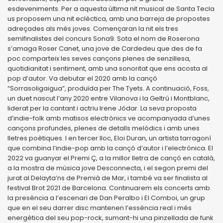
esdeveniments. Per a aquesta última nit musical de Santa Tecla
us proposem una nit eclèctica, amb una barreja de propostes
adreçades als més joves. Començaran la nit els tres
semifinalistes del concurs Sona9. Sota el nom de Roserona
s’amaga Roser Canet, una jove de Cardedeu que des de fa
poc comparteix les seves cançons plenes de senzillesa,
quotidianitat i sentiment, amb una sonoritat que ens acosta al
pop d’autor. Va debutar el 2020 amb la cançó
“Sorrasoligaigua”, produïda per The Tyets. A continuació, Foss,
un duet nascut l’any 2020 entre Vilanova i la Geltrú i Montblanc,
liderat per la cantant i actriu Irene Jódar. La seva proposta
d’indie-folk amb matisos electrònics ve acompanyada d’unes
cançons profundes, plenes de detalls melòdics i amb unes
lletres poètiques. I en tercer lloc, Eloi Duran, un artista tarragoní
que combina l’indie-pop amb la cançó d’autor i l’electrònica. El
2022 va guanyar el Premi Ç, a la millor lletra de cançó en català,
a la mostra de música jove Desconnecta, i el segon premi del
jurat al Delayta’ns de Premià de Mar, i també va ser finalista al
festival Brot 2021 de Barcelona. Continuarem els concerts amb
la presència a l’escenari de Dan Peralbo i El Comboi, un grup
que en el seu darrer disc mantenen l’essència real i més
energètica del seu pop-rock, sumant-hi una pinzellada de funk