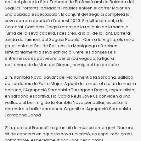
des del pla de la Seu. Tornada de Professó amb la Baixada del
Seguici. Portants, balladors i músics enfilen el carrer Major en
una baixada espectacular. El conjunt del Seguici completa la
seva darrera aparició d’aquest 2023. Simultàniament, a la
Catedral. Cant dels Goigs i retorn de la relíquia de la santa a
l’urna de la seva capella. I després, a la pl. de la Font. Darrera
tanda de lluïment del Seguici Popular. Com a la Vigília, els onze
grups entre el Ball de Bastons i la Moixiganga ofereixen
simultàniament la seva exhibició. Entre les danses i els
entremesos es pot veure, per única vegada, la figura
bastonera de la Mort del Dimoni, enmig del foc de sofre.
21 h, Rambla Nova, davant del Monument a la Sardana. Ballada
de sardanes de Festa Major. A punt de tancar el dia de la nostra
patrona, l’Agrupació Sardanista Tarragona Dansa, especialista
en sardana esportiva, i la Cobla Reus Jove us conviden a una
vetllada al bell mig de la Rambla Nova per ballar, escoltar o
aprendre a ballar sardanes. Organitza: Agrupació Sardanista
Tarragona Dansa
21 h, parc del Francolí. La gran nit de música emergent. Darrera
nit de concerts en aquesta nova ubicació, un espai més gran i
confortable, especialment acollidor per a grans