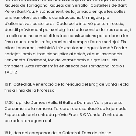
Xiquets de Tarragona, Xiquets del Serrallo i Castellers de Sant
Pere i Sant Pau. Històricament, és la jornada en què les colles
ens han ofert les millors construccions. Un migdia ple
d’alternatives castelleres. Cada colla intervé per torn rotatiu,
decidit prèviament per sorteig. La diada consta de tres rondes, i
la colla que no completi les tres construccions pot arribar a fer
fins a dues tandes més, mantenint sempre l’ordre sortejat. Els
pilars tancaran l’exhibició i s’executaran seguint també l’ordre
sortejat i amb el tradicional pilar al balcó, al qual ascendeix
l’enxaneta. Finalment, toc de vermut amb els grallers i els
timbalers. Acte retransmès en directe per Tarragona Ràdio i
TAC 12
16 h, Catedral. Veneració de la relíquia del Braç de Santa Tecla
fins a l’inici de la Professó.
17.30 h, pl. de Dames i Vells. El Ball de Dames i Vells presenta
Carcamals a la romana. Tercera representació de la jornada.
Espectacle amb entrada prèvia Preu: 3 € Venda d’entrades:
entrades.tarragona.cat
18 h, des del campanar de la Catedral. Tocs de classe.