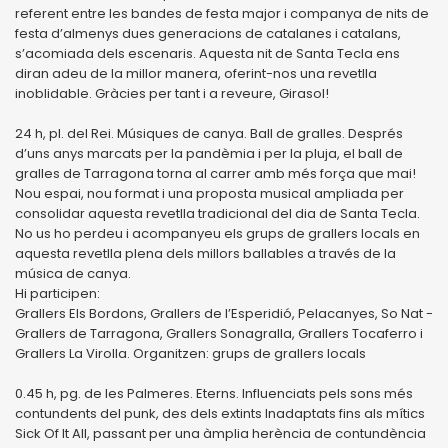
referent entre les bandes de festa major i companya de nits de
festa d’almenys dues generacions de catalanes i catalans,
s’acomiada dels escenaris. Aquesta nit de Santa Tecla ens
diran adeu de la millor manera, oferint-nos una revetlla
inoblidable. Gràcies per tant i a reveure, Girasol!
24 h, pl. del Rei. Músiques de canya. Ball de gralles. Després
d’uns anys marcats per la pandèmia i per la pluja, el ball de
gralles de Tarragona torna al carrer amb més força que mai!
Nou espai, nou format i una proposta musical ampliada per
consolidar aquesta revetlla tradicional del dia de Santa Tecla.
No us ho perdeu i acompanyeu els grups de grallers locals en
aquesta revetlla plena dels millors ballables a través de la
música de canya.
Hi participen:
Grallers Els Bordons, Grallers de l’Esperidió, Pelacanyes, So Nat -
Grallers de Tarragona, Grallers Sonagralla, Grallers Tocaferro i
Grallers La Virolla. Organitzen: grups de grallers locals
0.45 h, pg. de les Palmeres. Eterns. Influenciats pels sons més
contundents del punk, des dels extints Inadaptats fins als mítics
Sick Of It All, passant per una àmplia herència de contundència