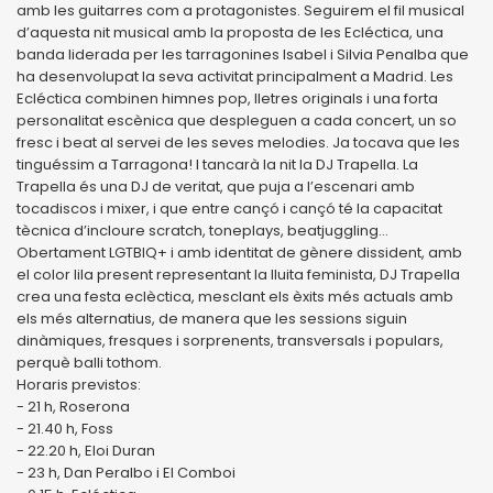
amb les guitarres com a protagonistes. Seguirem el fil musical
d’aquesta nit musical amb la proposta de les Ecléctica, una
banda liderada per les tarragonines Isabel i Silvia Penalba que
ha desenvolupat la seva activitat principalment a Madrid. Les
Ecléctica combinen himnes pop, lletres originals i una forta
personalitat escènica que despleguen a cada concert, un so
fresc i beat al servei de les seves melodies. Ja tocava que les
tinguéssim a Tarragona! I tancarà la nit la DJ Trapella. La
Trapella és una DJ de veritat, que puja a l’escenari amb
tocadiscos i mixer, i que entre cançó i cançó té la capacitat
tècnica d’incloure scratch, toneplays, beatjuggling…
Obertament LGTBIQ+ i amb identitat de gènere dissident, amb
el color lila present representant la lluita feminista, DJ Trapella
crea una festa eclèctica, mesclant els èxits més actuals amb
els més alternatius, de manera que les sessions siguin
dinàmiques, fresques i sorprenents, transversals i populars,
perquè balli tothom.
Horaris previstos:
- 21 h, Roserona
- 21.40 h, Foss
- 22.20 h, Eloi Duran
- 23 h, Dan Peralbo i El Comboi