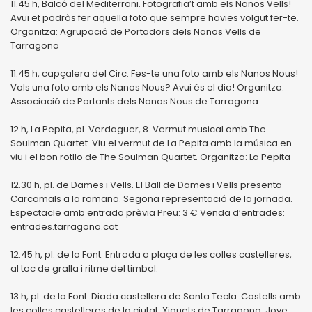
11.45 h, Balcó del Mediterrani. Fotografia’t amb els Nanos Vells!
Avui et podràs fer aquella foto que sempre havies volgut fer-te.
Organitza: Agrupació de Portadors dels Nanos Vells de
Tarragona
11.45 h, capçalera del Circ. Fes-te una foto amb els Nanos Nous!
Vols una foto amb els Nanos Nous? Avui és el dia! Organitza:
Associació de Portants dels Nanos Nous de Tarragona
12 h, La Pepita, pl. Verdaguer, 8. Vermut musical amb The
Soulman Quartet. Viu el vermut de La Pepita amb la música en
viu i el bon rotllo de The Soulman Quartet. Organitza: La Pepita
12.30 h, pl. de Dames i Vells. El Ball de Dames i Vells presenta
Carcamals a la romana. Segona representació de la jornada.
Espectacle amb entrada prèvia Preu: 3 € Venda d’entrades:
entrades.tarragona.cat
12.45 h, pl. de la Font. Entrada a plaça de les colles castelleres,
al toc de gralla i ritme del timbal.
13 h, pl. de la Font. Diada castellera de Santa Tecla. Castells amb
les colles castelleres de la ciutat: Xiquets de Tarragona, Jove