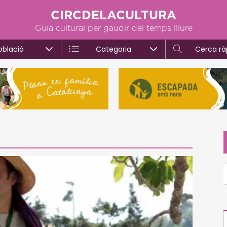
CIRCDELACULTURA
Guia cultural per gaudir del temps lliure
oblació
Categoria
Cerca rà