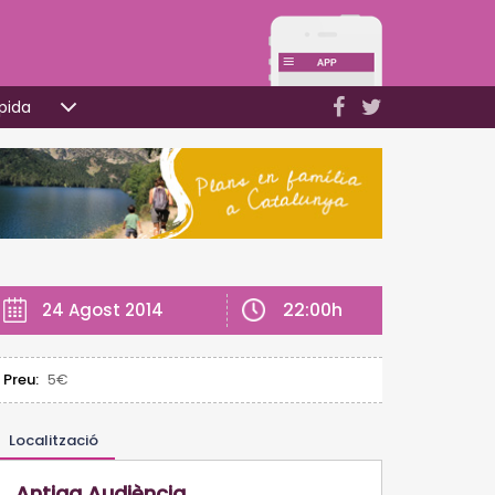
pida
22:00h
24 Agost 2014
Preu:
5€
Localització
Antiga Audiència