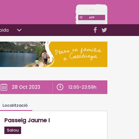
pida
28 Oct 2023
12:00-23:59h
Localització
Passeig Jaume I
Salou