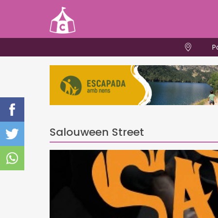
P
Salouween Street