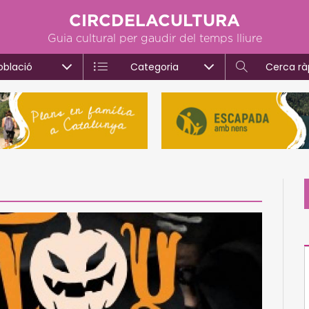
CIRCDELACULTURA
Guia cultural per gaudir del temps lliure
oblació
Categoria
Cerca rà