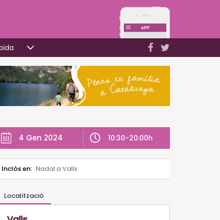
pida
4 Gen 2024
10:30-20:00h
Inclòs en:
Nadal a Valls
Localització
Valls