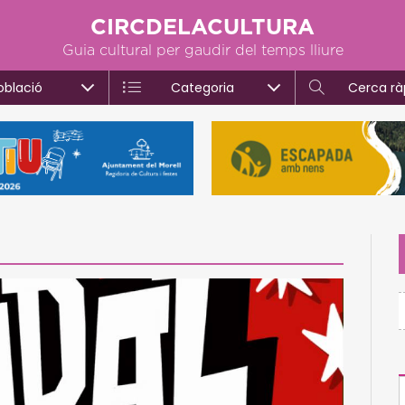
CIRCDELACULTURA
Guia cultural per gaudir del temps lliure
oblació
Categoria
Cerca rà