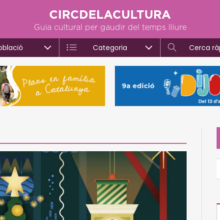
CIRCDELACULTURA
Guia cultural per gaudir del temps lliure
oblació
Categoria
Cerca rà