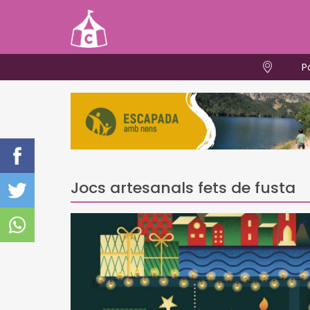
P
Jocs artesanals fets de fusta