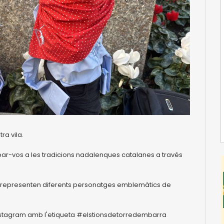
ra vila.
par-vos a les tradicions nadalenques catalanes a través
que representen diferents personatges emblemàtics de
'instagram amb l'etiqueta #elstionsdetorredembarra