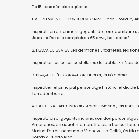
Els 15 tions són els següents:
1. AJUNTAMENT DE TORREDEMBARRA : Joan i Rosalia, el
Inspirats en els primers gegants de Torredembarra, Jo
Joan i la Rosalia compleixen 65 anys, ho sabies?
2. PLAÇA DE LA VILA: Les germanes Enxanetes, les tion
Inspirat en les colles castelleres del poble, Els Nois 
3. PLAÇA DE L'ESCORXADOR: Llucifer, el tió diable
Inspirat en el principal personatge històric, el diable 
Torredembarra.
4. PATRONAT ANTONI ROIG: Antoni i Marina , els tions I
Inspirats en el gegants indians, són dos personatges 
Amèriques, en aquell moment Índies; a buscar fortun
Marina Torres, nascuda a Vilanova i la Geltrú, és fi
Borràs a Puerto Rico.