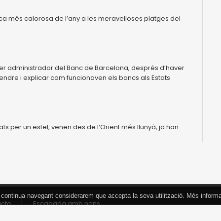
època més calorosa de l’any a les meravelloses platges del
ser administrador del Banc de Barcelona, després d’haver
ndre i explicar com funcionaven els bancs als Estats
ats per un estel, venen des de l’Orient més llunyà, ja han
 Si continua navegant considerarem que accepta la seva utilització. Més inform
acte
Escapada amb nens