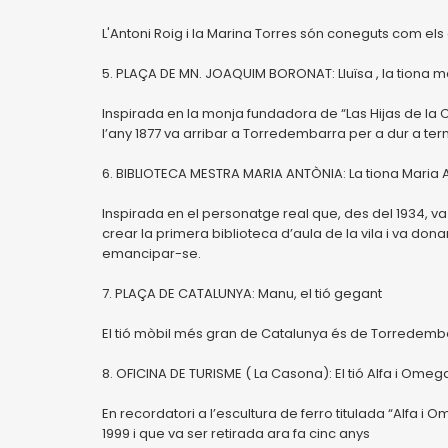
L'Antoni Roig i la Marina Torres són coneguts com els
5. PLAÇA DE MN. JOAQUIM BORONAT: Lluïsa , la tiona 
Inspirada en la monja fundadora de “Las Hijas de la
l’any 1877 va arribar a Torredembarra per a dur a ter
6. BIBLIOTECA MESTRA MARIA ANTÒNIA: La tiona Maria 
Inspirada en el personatge real que, des del 1934, v
crear la primera biblioteca d’aula de la vila i va do
emancipar-se.
7. PLAÇA DE CATALUNYA: Manu, el tió gegant
El tió mòbil més gran de Catalunya és de Torredemb
8. OFICINA DE TURISME ( La Casona): El tió Alfa i Omeg
En recordatori a l’escultura de ferro titulada “Alfa i O
1999 i que va ser retirada ara fa cinc anys