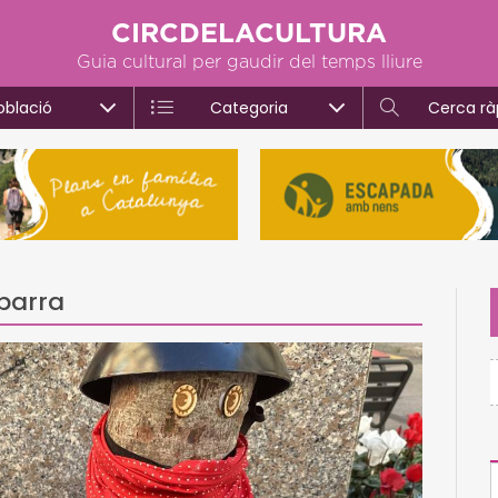
CIRCDELACULTURA
Guia cultural per gaudir del temps lliure
oblació
Categoria
Cerca rà
mbarra