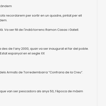
n tàndem
ots recordarem per sortir en un quadre, pintat per ell
ndem.
Va ser fill de l'indià torrenc Ramon Casas i Gatell.
des de l’any 2000, quan va ser inaugurat el far del poble.
l’Estat espanyol en el segle XX
 dels Armats de Torredembarra “Confraria de la Creu”.
im que van ser pescadors als anys 50, l’època de màxim