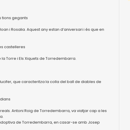
s tions gegants
an i Rosalia. Aquest any estan d’aniversari i és que en
es castelleres
de la Torre i Els Xiquets de Torredembarra.
Llucifer, que caracteritza la colla del ball de diables de
ndians
reals. Antoni Roig de Torredembarra, va viatjar cap a les
a.
lla adoptiva de Torredembarra, en casar-se amb Josep