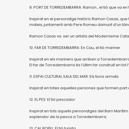
9. PORT DE TORREDEMBARRA: Ramon , el tió que va e
Inspirat en el personatge històric Ramon Casas, que t
mateix, juntament amb Pere Romeu damunt d’un tà
Ramon Casas va ser un artista del Modernisme Català. 
10. FAR DE TORREDEMBARRA: En Cau, el tió mariner
Inspirat en els mariners que arriben a Torredembarra 
El far de Torredembarra és l’últim far construït en tot 
11. ESPAI CULTURAL SALA DEL MAR: Els tions armats
Inspirat en totes aquelles persones que formen part
12. EL PES: El tió pescador
Inspirat en tots aquells personatges del Barri Marít
esplendor de la pesca a Torredembarra.
13. CAL BOFILL: El tió turista