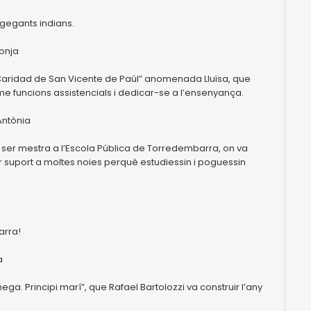
 gegants indians.
monja
 Caridad de San Vicente de Paúl” anomenada Lluïsa, que
me funcions assistencials i dedicar-se a l’ensenyança.
Antònia
a ser mestra a l’Escola Pública de Torredembarra, on va
nar suport a moltes noies perquè estudiessin i poguessin
arra!
a
mega. Principi marí”, que Rafael Bartolozzi va construir l’any