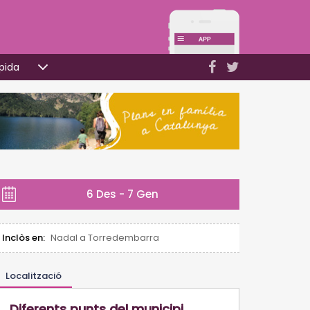
pida
6 Des - 7 Gen
Inclòs en:
Nadal a Torredembarra
Localització
Diferents punts del municipi