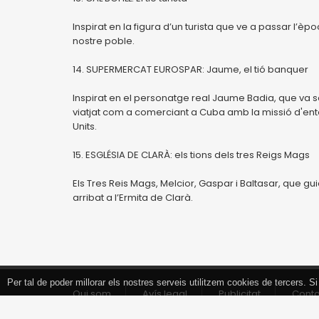
Inspirat en la figura d’un turista que ve a passar l’
nostre poble.
14. SUPERMERCAT EUROSPAR: Jaume, el tió banquer
Inspirat en el personatge real Jaume Badia, que va 
viatjat com a comerciant a Cuba amb la missió d'ente
Units.
15. ESGLÉSIA DE CLARÀ: els tions dels tres Reigs Mags
Els Tres Reis Mags, Melcior, Gaspar i Baltasar, que gui
arribat a l’Ermita de Clarà.
Per tal de poder millorar els nostres serveis utilitzem cookies de tercers.
Tancar
Qui som
Avís legal
Publicitat
Cont