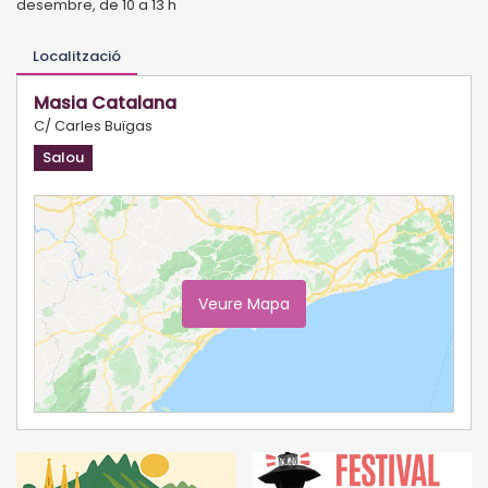
desembre, de 10 a 13 h
Localització
Masia Catalana
C/ Carles Buïgas
Salou
Veure Mapa
Ampliar Mapa