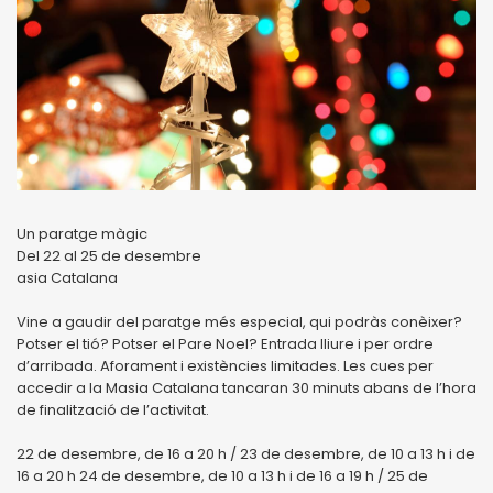
Un paratge màgic
Del 22 al 25 de desembre
asia Catalana
Vine a gaudir del paratge més especial, qui podràs conèixer?
Potser el tió? Potser el Pare Noel? Entrada lliure i per ordre
d’arribada. Aforament i existències limitades. Les cues per
accedir a la Masia Catalana tancaran 30 minuts abans de l’hora
de finalització de l’activitat.
22 de desembre, de 16 a 20 h / 23 de desembre, de 10 a 13 h i de
16 a 20 h 24 de desembre, de 10 a 13 h i de 16 a 19 h / 25 de