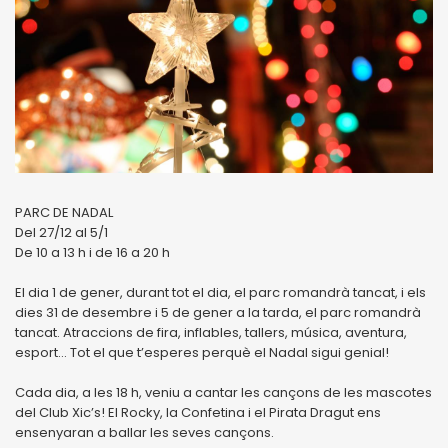
PARC DE NADAL
Del 27/12 al 5/1
De 10 a 13 h i de 16 a 20 h
El dia 1 de gener, durant tot el dia, el parc romandrà tancat, i els
dies 31 de desembre i 5 de gener a la tarda, el parc romandrà
tancat. Atraccions de fira, inflables, tallers, música, aventura,
esport... Tot el que t’esperes perquè el Nadal sigui genial!
Cada dia, a les 18 h, veniu a cantar les cançons de les mascotes
del Club Xic’s! El Rocky, la Confetina i el Pirata Dragut ens
ensenyaran a ballar les seves cançons.