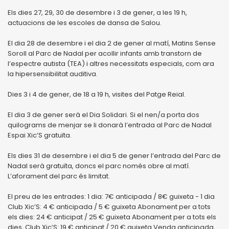
Els dies 27, 29, 30 de desembre i 3 de gener, a les 19 h,
actuacions de les escoles de dansa de Salou.
El dia 28 de desembre i el dia 2 de gener al matí, Matins Sense
Soroll al Parc de Nadal per acollir infants amb transtorn de
l’espectre autista (TEA) i altres necessitats especials, com ara
la hipersensibilitat auditiva.
Dies 3 i 4 de gener, de 18 a 19 h, visites del Patge Reial.
El dia 3 de gener serà el Dia Solidari. Si el nen/a porta dos
quilograms de menjar se li donarà l’entrada al Parc de Nadal
Espai Xic’S gratuïta.
Els dies 31 de desembre i el dia 5 de gener l’entrada del Parc de
Nadal serà gratuïta, doncs el parc només obre al matí.
L’aforament del parc és limitat.
El preu de les entrades: 1 dia: 7€ anticipada / 8€ guixeta - 1 dia
Club Xic’S: 4 € anticipada / 5 € guixeta Abonament per a tots
els dies: 24 € anticipat / 25 € guixeta Abonament per a tots els
dies, Club Xic’S: 19 € anticipat / 20 € guixeta Venda anticipada,