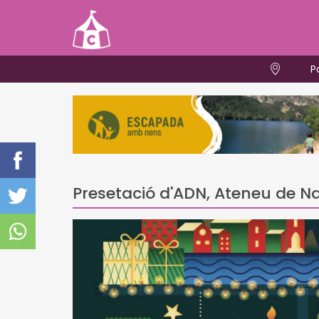
P
Presetació d'ADN, Ateneu de N