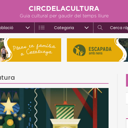
CIRCDELACULTURA
Guia cultural per gaudir del temps lliure
oblació
Categoria
Cerca rà
atura