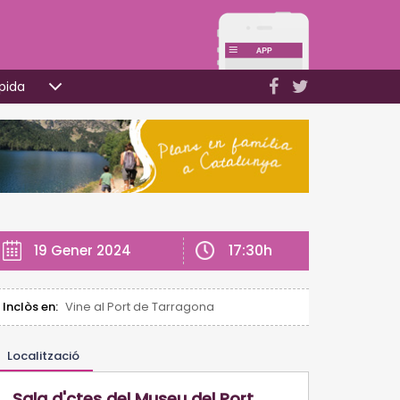
pida
17:30h
19 Gener 2024
Inclòs en:
Vine al Port de Tarragona
Localització
Sala d'ctes del Museu del Port