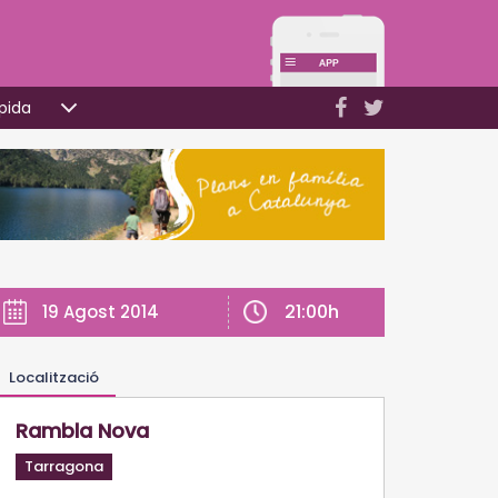
pida
21:00h
19 Agost 2014
Localització
Rambla Nova
Tarragona