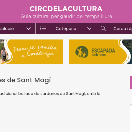
CIRCDELACULTURA
Guia cultural per gaudir del temps lliure
oblació
Categoria
Cerca rà
es de Sant Magí
adicional ballada de sardanes de Sant Magí, amb la