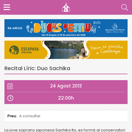
Recital Líric: Duo Sachika
24 Agost 2013
22:00h
Preu:
A consultar
La jove soprano japonesa Sachika Ito, es formà al conservatori