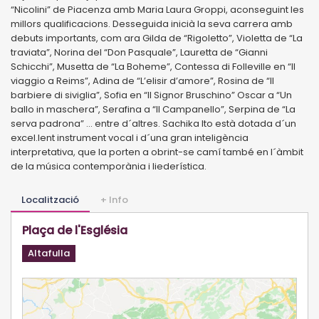
“Nicolini” de Piacenza amb Maria Laura Groppi, aconseguint les
millors qualificacions. Desseguida inicià la seva carrera amb
debuts importants, com ara Gilda de “Rigoletto”, Violetta de “La
traviata”, Norina del “Don Pasquale”, Lauretta de “Gianni
Schicchi”, Musetta de “La Boheme”, Contessa di Folleville en “Il
viaggio a Reims”, Adina de “L’elisir d’amore”, Rosina de “Il
barbiere di siviglia”, Sofia en “Il Signor Bruschino” Oscar a “Un
ballo in maschera”, Serafina a “Il Campanello”, Serpina de “La
serva padrona” ... entre d´altres. Sachika Ito està dotada d´un
excel.lent instrument vocal i d´una gran inteligència
interpretativa, que la porten a obrint-se camí també en l´àmbit
de la música contemporània i liederística.
Localització
+ Info
Plaça de l'Església
Altafulla