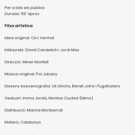
Per a tots els públics
Durada: 55’ aprox
Fitxa artística:
Idea original: Circ Vermut
Intèrprets: David Candelich i Jordi Mas
Direcció: Miner Montell
Música original: Pol Jubany
Disseny esecenografia: Uli Ulrichs, Benet Jofre i Fugafusters
Vestuari: Imma Jordà, Montse Ciudad (Mims)
Distribució: Marina Montserrat
Mataró, Catalunya