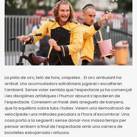
La pista de circ, teló de fons, crispetes… El circ ambulant ha
arribat. Uns acomodadors estrafolaris jugaran i escalfaran
l’ambient. Sense voler sembla que l’espectacle ja ha començat
i les disciplines artístiques i l’humor absurd s’apoderen de
l’espectacle. Coneixem un freak dels aneguets de banyera,
que fa equilibris sobre tubs i fustes. Veiem una demostració de
velocípede i uns mètodes peculiars a l’hora d’escombrar. Una
cosa porta a la següent i sense donar-nos massa temps per
pensar arribem a final de l’espectacle amb una carrera de
bicicletes esbojarrada i virtuosa.