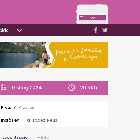
pida
20:30h
9 Maig 2024
Preu:
3 i 4 euros
Inclòs en:
Fira Trapezi Reus
Localització
+ Info