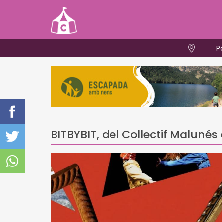
P
BITBYBIT, del Collectif Malun