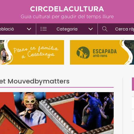
CIRCDELACULTURA
Guia cultural per gaudir del temps lliure
oblació
Categoria
Cerca rà
és et Mouvedbymatters