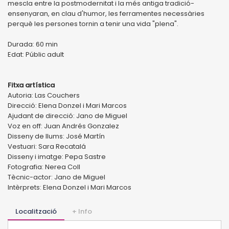
mescla entre la postmodernitat i la més antiga tradició-
ensenyaran, en clau d'humor, les ferramentes necessàries
perquè les persones tornin a tenir una vida "plena".
Durada: 60 min
Edat: Públic adult
Fitxa artística
Autoria: Las Couchers
Direcció: Elena Donzel i Mari Marcos
Ajudant de direcció: Jano de Miguel
Voz en off: Juan Andrés Gonzalez
Disseny de llums: José Martín
Vestuari: Sara Recatalá
Disseny i imatge: Pepa Sastre
Fotografia: Nerea Coll
Tècnic-actor: Jano de Miguel
Intèrprets: Elena Donzel i Mari Marcos
Localització
+ Info