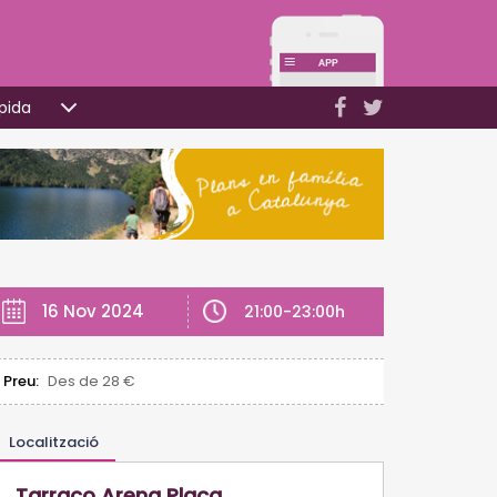
pida
16 Nov 2024
21:00-23:00h
Preu:
Des de 28 €
Localització
Tarraco Arena Plaça