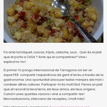
Pa amb tomàquet, cuscús, fríjols, cebiche, iuca… Quin és el plat
que et porta a CASA ? Amb qui el compartiries? Vine i
explica’ns-ho!
El primer Yo pongo internacional de Tarragona vol ser un
espai PER compartir l’experiència de gent d’arreu a través de la
gastronomia. Una oportunitat única per tastar menjars del món i
conèixer altres cultures. Participar-hi és molt fàcil. Pensa un plat
que et recordi la teva terra, els teus amics, els teus orígens.
Cuina’n unes quantes racions i vine a compartir-les!
Microactuacions, intercanvi de receptes, i molt més!