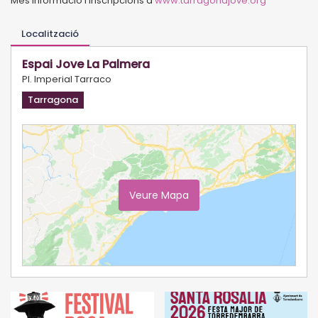
Més informació i inscripcions a
www.tarragonajove.org
Localització
Espai Jove La Palmera
Pl. Imperial Tarraco
Tarragona
Veure Mapa
Ampliar Mapa