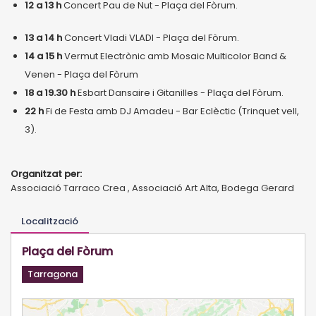
12 a 13 h
Concert Pau de Nut - Plaça del Fòrum.
13 a 14 h
Concert Vladi VLADI - Plaça del Fòrum.
14 a 15 h
Vermut Electrònic amb Mosaic Multicolor Band &
Venen - Plaça del Fòrum
18 a 19.30 h
Esbart Dansaire i Gitanilles - Plaça del Fòrum.
22 h
Fi de Festa amb DJ Amadeu - Bar Eclèctic (Trinquet vell,
3).
Organitzat per:
Associació Tarraco Crea , Associació Art Alta, Bodega Gerard
Localització
Plaça del Fòrum
Tarragona