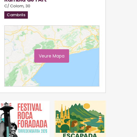
C/ Colom, 30
Cambrils
Veure Mapa
Ampliar Mapa