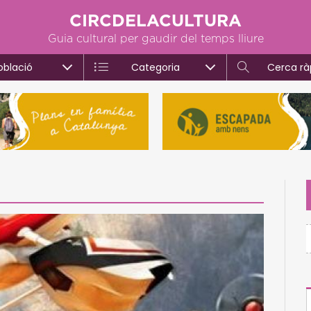
CIRCDELACULTURA
Guia cultural per gaudir del temps lliure
oblació
Categoria
Cerca rà