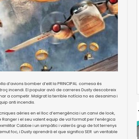
olla d’avions bomber d’elit la PRINCIPAL comesa és
atroç incendi. El popular avió de carreres Dusty descobreix
rnar a competir. Malgrat la terrible notícia no es desanima i
quip anti incendis.
cniques aèries en el lloc d’emergència i un canvi de look,
 Ranger i el seu valent equip de vol format per l’enèrgica
’exmilitar Cabbie i un simpàtic i valerós grup de tot terrenys
ut foc, i Dusty aprendrà el que significa SER un veritable