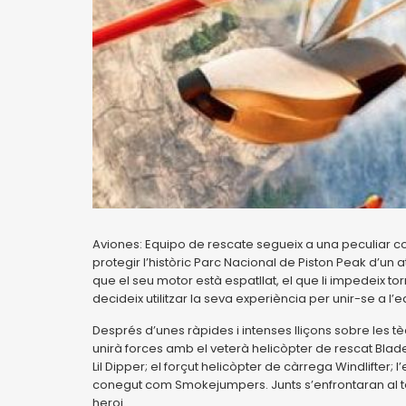
Aviones: Equipo de rescate segueix a una peculiar c
protegir l’històric Parc Nacional de Piston Peak d’un 
que el seu motor està espatllat, el que li impedeix to
decideix utilitzar la seva experiència per unir-se a l’e
Després d’unes ràpides i intenses lliçons sobre les tè
unirà forces amb el veterà helicòpter de rescat Blade
Lil Dipper; el forçut helicòpter de càrrega Windlifter; l
conegut com Smokejumpers. Junts s’enfrontaran al tem
heroi.