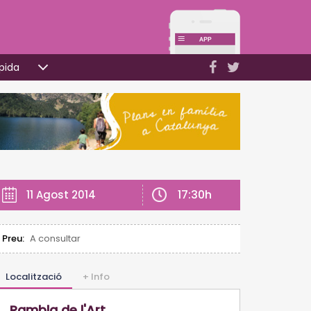
pida
17:30h
11 Agost 2014
Preu:
A consultar
Localització
+ Info
Rambla de l'Art