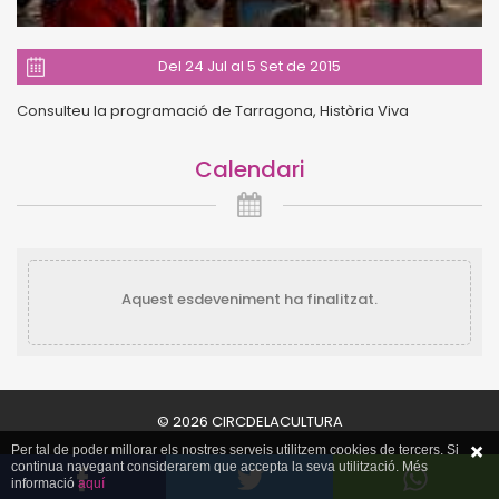
Del 24 Jul al 5 Set de 2015
Consulteu la programació de Tarragona, Història Viva
Calendari
Aquest esdeveniment ha finalitzat.
© 2026 CIRCDELACULTURA
Per tal de poder millorar els nostres serveis utilitzem cookies de tercers. Si
continua navegant considerarem que accepta la seva utilització. Més
informació
aquí