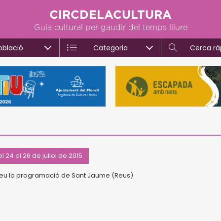
CIRCDELACULTURA
Guia cultural per gaudir del temps lliure
oblació
Categoria
Cerca rà
l 24 al 26 de juliol de 2015
eu la programació de Sant Jaume (Reus)