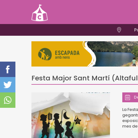
P
Festa Major Sant Martí (Altaful
D
La Festa
gegants,
exposic
mes de 