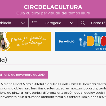
CIRCDELACULTURA
Guia cultural per gaudir del temps lliure
oblació
Categoria
Cerca rà
la)
el 1 al 17 de novembre de 2019
 Major de Sant Martí d'Altafulla acull des dels Castells, baixada de t
 nans, diables i grallers; fins a rutes a peu, esmorzars populars, teatr
ions de pintura i artesania, i diferents arts escèniques i audiovisuals
novembre d'un d’autèntic ambient festiu els carrers i les places d’Alta