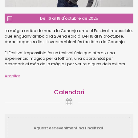
Del 16 al 19 d'octubre de 2025
La màgia arriba de nou a la Canonja amb el Festival Impossible,
que enguany arriba a la 20ena edició. Del 16 al 19 d’octubre,
durant aquests dies l’inversemblant és factible a la Canonja.
El Festival Impossible és un festival únic que ofereix una
experiència màgica per a tothom, una oportunitat per
descobrir el món de la màgia i per veure alguns dels millors
mags del món en acció. L’Impossible és un festival que no us
podeu perdre.
Ampliar
Consulta AQUÍ tota la programació.
Calendari
Venda d’entrades
A través de
www.codetickets.com
Al Castell de Masricart
Matins de dilluns, dimecres i divendres de 9 a 13 h
Aquest esdeveniment ha finalitzat.
Tardes de dilluns a divendres de 16 a 20 h