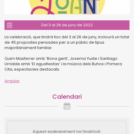
Del 3 al 26 de juny de 2022
La celebració, que tindrà lloc del 3 al 26 de juny, inclourà un total
de 45 propostes pensades per a un públic de tipus
majoritàriament familiar.
Quim Masferrer amb ‘Bona gent’, Josema Yuste i Santiago
Urrialde amb ‘El aguafiestas’ i la música dels Buhos i Primera
Cita, espectacles destacats.
Seguint el model instaurant en els darrers anys previs a la
Ampliar
pandèmia, el tradicional pregó quedarà reemplaçat per una
conferència d’interès general. En aquest cas i sota la
Calendari
denominació de “L’Arrencada!”, l’il·lusionista Jorge Luengo
presentarà “Supertrucos mentales: cómo funcionamos”, una
conferència col·laborativa i dinàmica que permetrà al públic
assistent descobrir el poder insospitat de la ment per potenciar
les capacitats personals.
Tampoc no hi faltaran grans clàssics d’aquest període de l’any
Aquest esdeveniment ha finalitzat.
a la Pobla, com ara la Nit del Foc, els balls de Festa Major,