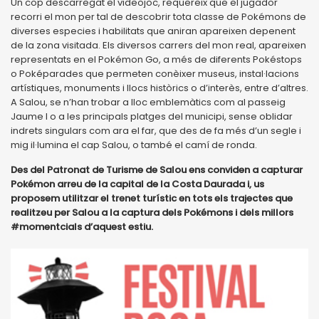
Un cop descarregat el videojoc, requereix que el jugador
recorri el mon per tal de descobrir tota classe de Pokémons de
diverses especies i habilitats que aniran apareixen depenent
de la zona visitada. Els diversos carrers del mon real, apareixen
representats en el Pokémon Go, a més de diferents Pokéstops
o Poképarades que permeten conèixer museus, instal·lacions
artístiques, monuments i llocs històrics o d’interès, entre d’altres.
A Salou, se n’han trobar a lloc emblemàtics com al passeig
Jaume I o a les principals platges del municipi, sense oblidar
indrets singulars com ara el far, que des de fa més d’un segle i
mig il·lumina el cap Salou, o també el camí de ronda.
Des del Patronat de Turisme de Salou ens conviden a capturar
Pokémon arreu de la capital de la Costa Daurada i, us
proposem utilitzar el trenet turístic en tots els trajectes que
realitzeu per Salou a la captura dels Pokémons i dels millors
#momentcials d’aquest estiu.