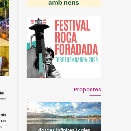
Propostes
del
idor
 als
 un
s
Platges infinites i cales