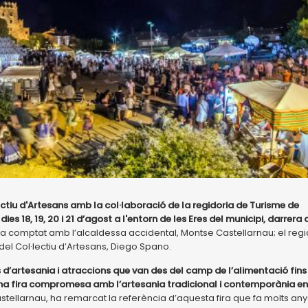
lectiu d'Artesans amb la col·laboració de la regidoria de Turisme de
es 18, 19, 20 i 21 d’agost a l'entorn de les Eres del municipi, darrera 
 ha comptat amb l’alcaldessa accidental, Montse Castellarnau; el reg
el Col·lectiu d’Artesans, Diego Spano.
 d’artesania i atraccions que van des del camp de l’alimentació fins
una fira compromesa amb l’artesania tradicional i contemporània en
stellarnau, ha remarcat la referència d’aquesta fira que fa molts any