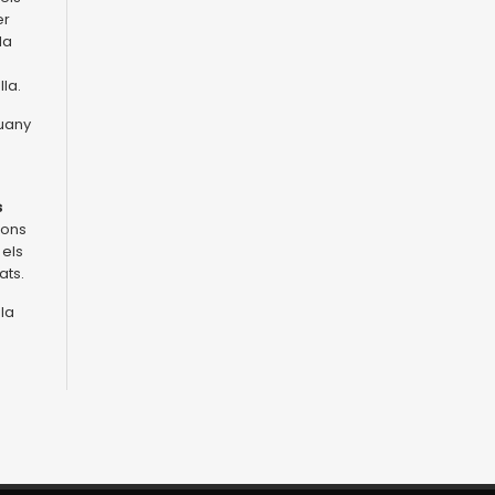
er
la
lla.
guany
s
ions
 els
ats.
 la