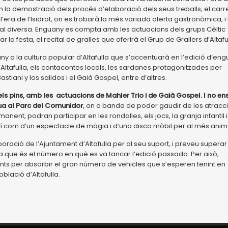
n la demostració dels procés d’elaboració dels seus treballs; el carr
l’era de l’Isidrot, on es trobarà la més variada oferta gastronòmica, i 
ical diversa. Enguany es compta amb les actuacions dels grups Cèltic
ar la festa, el recital de gralles que oferirà el Grup de Grallers d’Altafu
y a la cultura popular d’Altafulla que s’accentuarà en l’edició d’en
’Altafulla, els contacontes locals, les sardanes protagonitzades per
astiani y los salidos i el Gaià Gospel, entre d’altres.
s pins, amb les actuacions de Mahler Trio i de Gaià Gospel. I no en
nua al Parc del Comunidor
, on a banda de poder gaudir de les atracc
ent, podran participar en les rondalles, els jocs, la granja infantil i
xí com d’un espectacle de màgia i d’una disco mòbil per al més anim
boració de l’Ajuntament d’Altafulla per al seu suport, i preveu superar
, ja que és el número en què es va tancar l’edició passada. Per això,
nts per absorbir el gran número de vehicles que s’esperen tenint en
blació d’Altafulla.