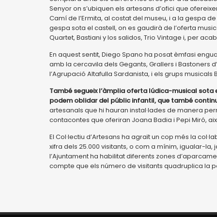
Senyor on s’ubiquen els artesans d’ofici que ofereixe
Camí de l’Ermita, al costat del museu, i a la gespa de 
gespa sota el castell, on es gaudirà de l’oferta mus
Quartet, Bastiani y los salidos, Trio Vintage i, per acab
En aquest sentit, Diego Spano ha posat èmfasi enguan
amb la cercavila dels Gegants, Grallers i Bastoners d
l’Agrupació Altafulla Sardanista, i els grups musicals B
També segueix l’àmplia oferta lúdica-musical sota el
podem oblidar del públic infantil, que també conti
artesanals que hi hauran instal·lades de manera perman
contacontes que oferiran Joana Badia i Pepi Miró, ai
El Col·lectiu d’Artesans ha agraït un cop més la col·la
xifra dels 25.000 visitants, o com a mínim, igualar-la
l’Ajuntament ha habilitat diferents zones d’aparcame
compte que els número de visitants quadruplica la po