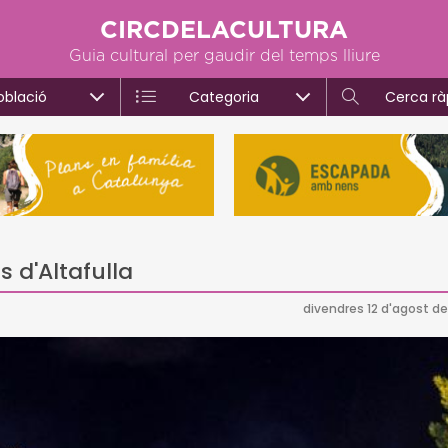
CIRCDELACULTURA
Guia cultural per gaudir del temps lliure
oblació
Categoria
Cerca rà
s d'Altafulla
divendres 12 d'agost de