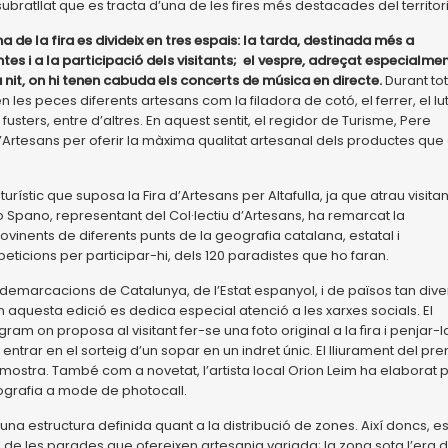
subratllat que es tracta d’una de les fires més destacades del territori
de la fira es divideix en tres espais: la tarda, destinada més a
es i a la participació dels visitants; el vespre, adreçat especialme
la nit, on hi tenen cabuda els concerts de música en directe.
Durant tot
n les peces diferents artesans com la filadora de cotó, el ferrer, el lu
sters, entre d’altres. En aquest sentit, el regidor de Turisme, Pere
’Artesans per oferir la màxima qualitat artesanal dels productes que
ístic que suposa la Fira d’Artesans per Altafulla, ja que atrau visitan
ego Spano, representant del Col·lectiu d’Artesans, ha remarcat la
vinents de diferents punts de la geografia catalana, estatal i
ticions per participar-hi, dels 120 paradistes que ho faran.
demarcacions de Catalunya, de l’Estat espanyol, i de països tan div
En aquesta edició es dedica especial atenció a les xarxes socials. El
ram on proposa al visitant fer-se una foto original a la ﬁra i penjar-l
entrar en el sorteig d’un sopar en un indret únic. El lliurament del pre
 mostra. També com a novetat, l’artista local Orion Leim ha elaborat 
fotografia a mode de photocall.
 una estructura definida quant a la distribució de zones. Així doncs, e
 de les parades que ofereixen artesania variada; la zona sota l’era d