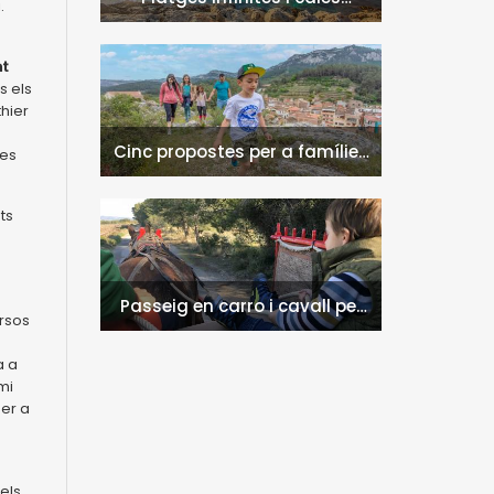
.
naturals a l'Hospitalet de
l'Infant i la Vall de Llors
nt
s els
thier
Cinc propostes per a famílies
 es
a l'Hospitalet de l'Infant i la
Vall de Llors
ts
Passeig en carro i cavall per
ersos
l'entorn de Nulles
a a
mi
per a
s
els