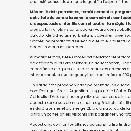
que està consolidada i que la gent “ja l’espera”. I ha 
Més enllà dels paradistes, temàticament el programa 
activitats de cara a la canalla com són els contacont
als espectacles infantils com el teatre i la màgia, i 
dies de la fira, els visitants podran veure com treballe
bufador de vidre, un marbrista-picapedrer, diversos fu
Gomés, ha remarcat la selecció que fa el Col·lectiu d
poden trobar a les parades.
Al mateix temps, Pere Gomés ha destacat “el reclam tur
de diferents punts del territori”. En aquest sentit, Di
importància d’aquesta fira pels mateixos artesans pro
internacional, ja que enguany han rebut més de 800 pe
Els paradistes provenen principalment de les quatre 
com Portugal, Brasil, Argentina, Uruguai, Xile i Cuba. 
Col·lectiu d’Artesans ha organitzat un concurs d’Instag
aquesta xarxa social amb el hashtag #faltafulla2016 i 
es durà a terme el diumenge 21, la última tarda de la
la fira un cartell on els visitants s’hi podran fer una 
Aquest any, com en les últimes edicions, la fira tindrà
comptarà amb els carrers i les eres per a la ubicació