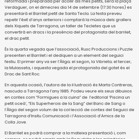
reformada i preparada per acollir als més petits, serà la plaça
Verdaguer, on el dimecres dia 14 de setembre (17:30 hores) es
presentarà el Barrilet petit de Santa Tecla. La festa preveu
repetir l’èxit d’anys anteriors i comptarà la música dels grallers
dels Xiquets de Tarragona, un taller de Tecletes que us
convertirà en dracs i la presència del protagonista del barrilet,
el drac petit.
És la quarta vegada que l’associació, Rusc Produccions i Puzzle
presenten el Barrilet i el dediquen a un element del seguici
festiu. El primer any va ser l’Àliga; el segon, la Vibrieta; el tercer,
la Mulasseta, i aquesta vegada el protagonista del gotet és el
Drac de Sant Roc.
En aquesta ocasió, l’autora de la il·lustració és Marta Contreras,
nascuda a Tarragona l’any 1985. Podeu veure els seus dibuixos
en contes com “Formigues a la cuina” de l’editorial ‘Piscina un
petit oceà’, “Els Superherois de la Sang” del Banc de Sang o
l’Àliga del segon volum de la col·lecció de contes del Seguici de
Tarragona d’Insitu Comunicació i l’Associació d’Amics de la
Colla Jove.
El Barrilet es podrà comprar a la mateixa presentació i, com