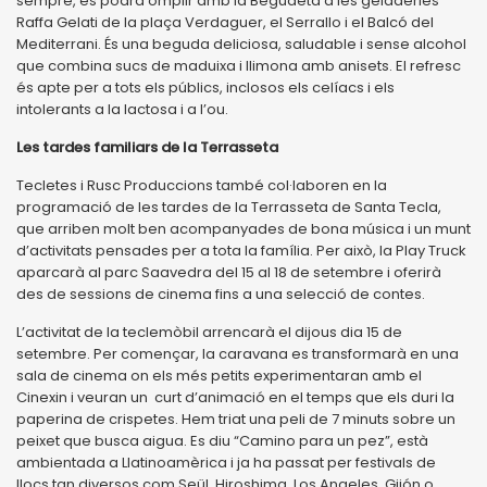
sempre, es podrà omplir amb la Begudeta a les geladeries
Raffa Gelati de la plaça Verdaguer, el Serrallo i el Balcó del
Mediterrani. És una beguda deliciosa, saludable i sense alcohol
que combina sucs de maduixa i llimona amb anisets. El refresc
és apte per a tots els públics, inclosos els celíacs i els
intolerants a la lactosa i a l’ou.
Les tardes familiars de la Terrasseta
Tecletes i Rusc Produccions també col·laboren en la
programació de les tardes de la Terrasseta de Santa Tecla,
que arriben molt ben acompanyades de bona música i un munt
d’activitats pensades per a tota la família. Per això, la Play Truck
aparcarà al parc Saavedra del 15 al 18 de setembre i oferirà
des de sessions de cinema fins a una selecció de contes.
L’activitat de la teclemòbil arrencarà el dijous dia 15 de
setembre. Per començar, la caravana es transformarà en una
sala de cinema on els més petits experimentaran amb el
Cinexin i veuran un curt d’animació en el temps que els duri la
paperina de crispetes. Hem triat una peli de 7 minuts sobre un
peixet que busca aigua. Es diu “Camino para un pez”, està
ambientada a Llatinoamèrica i ja ha passat per festivals de
llocs tan diversos com Seül, Hiroshima, Los Angeles, Gijón o