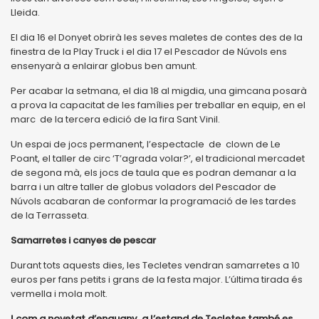
Lleida.
El dia 16 el Donyet obrirà les seves maletes de contes des de la
finestra de la Play Truck i el dia 17 el Pescador de Núvols ens
ensenyarà a enlairar globus ben amunt.
Per acabar la setmana, el dia 18 al migdia, una gimcana posarà
a prova la capacitat de les famílies per treballar en equip, en el
marc de la tercera edició de la fira Sant Vinil.
Un espai de jocs permanent, l’espectacle de clown de Le
Poant, el taller de circ ‘T’agrada volar?’, el tradicional mercadet
de segona mà, els jocs de taula que es podran demanar a la
barra i un altre taller de globus voladors del Pescador de
Núvols acabaran de conformar la programació de les tardes
de la Terrasseta.
Samarretes i canyes de pescar
Durant tots aquests dies, les Tecletes vendran samarretes a 10
euros per fans petits i grans de la festa major. L’última tirada és
vermella i mola molt.
I com a novetat d’enguany, a l’estand de Tecletes també es