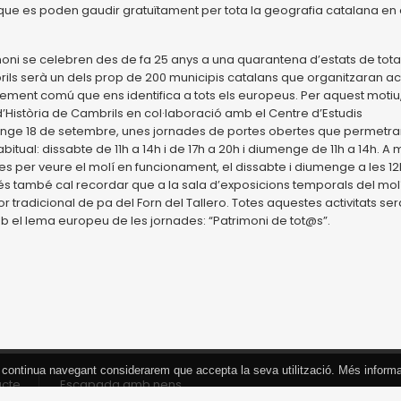
.., que es poden gaudir gratuïtament per tota la geografia catalana en 
oni se celebren des de fa 25 anys a una quarantena d’estats de tota
rils serà un dels prop de 200 municipis catalans que organitzaran a
ment comú que ens identifica a tots els europeus. Per aquest motiu,
d’Història de Cambrils en col·laboració amb el Centre d’Estudis
umenge 18 de setembre, unes jornades de portes obertes que permetra
habitual: dissabte de 11h a 14h i de 17h a 20h i diumenge de 11h a 14h. A 
es per veure el molí en funcionament, el dissabte i diumenge a les 12h
 més també cal recordar que a la sala d’exposicions temporals del molí
r tradicional de pa del Forn del Tallero. Totes aquestes activitats se
amb el lema europeu de les jornades: “Patrimoni de tot@s”.
 Si continua navegant considerarem que accepta la seva utilització. Més inform
acte
Escapada amb nens