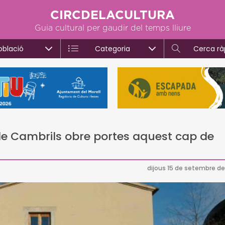
CIRCDELACULTURA
Guia cultural per gaudir del temps lliure
oblació
Categoria
Cerca rà
 de Cambrils obre portes aquest cap de
dijous 15 de setembre de