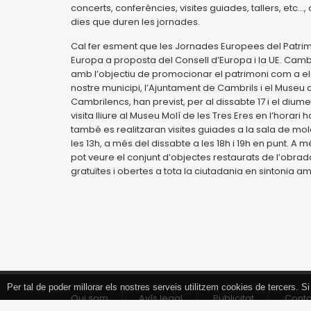
concerts, conferències, visites guiades, tallers, etc.
dies que duren les jornades.
Cal fer esment que les Jornades Europees del Patrim
Europa a proposta del Consell d’Europa i la UE. Camb
amb l’objectiu de promocionar el patrimoni com a ele
nostre municipi, l’Ajuntament de Cambrils i el Museu 
Cambrilencs, han previst, per al dissabte 17 i el di
visita lliure al Museu Molí de les Tres Eres en l’horari 
també es realitzaran visites guiades a la sala de mol
les 13h, a més del dissabte a les 18h i 19h en punt. A
pot veure el conjunt d’objectes restaurats de l’obrado
gratuïtes i obertes a tota la ciutadania en sintonia 
Per tal de poder millorar els nostres serveis utilitzem cookies de tercers.
Tancar
Qui som
Avís legal
Publicitat
Cont