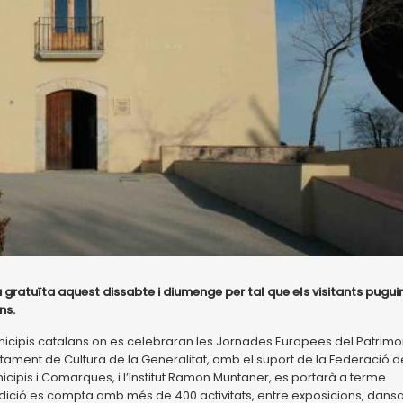
a gratuïta aquest dissabte i diumenge per tal que els visitants pugui
ns.
nicipis catalans on es celebraran les Jornades Europees del Patrimon
tament de Cultura de la Generalitat, amb el suport de la Federació d
cipis i Comarques, i l’Institut Ramon Muntaner, es portarà a terme
 edició es compta amb més de 400 activitats, entre exposicions, dansa