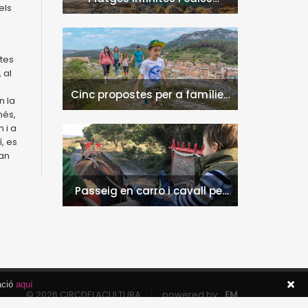
els
naturals a l'Hospitalet de
l'Infant i la Vall de Llors
ctes
 al
Cinc propostes per a famílies
n la
a l'Hospitalet de l'Infant i la
més,
Vall de Llors
 i a
, es
ran
Passeig en carro i cavall per
l'entorn de Nulles
ació
aquí
© 2026 CIRCDELACULTURA
powered by:
EM