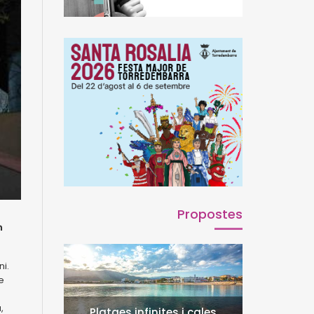
Propostes
n
i.
e
,
Platges infinites i cales