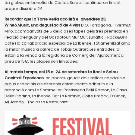
de globus en benefici de Càritas Salou, i continuaran fins el
proper dissabte 24.
Recordar que la Torre Vella acollirà el divendres 23,
Wine&Music, una degustació de 4 vins
D.O. Tarragona, i 1 vermut
Miro, acompanyats de 5 delicioses tapes dels tres premiats en
l’edició d’enguany del Gastrotour: Mur Mur, Lunattic, i Rock&Grill
Cafe i la col·laboració especial de La Ibense. Tot amenitzat amb
la millor música a càrrec de Tokaji Quartet. Les entrades ja
estan a la venda a la regidoria de Comerç de l’Ajuntament al
preu de 15€, les places son limitades.
Al mateix temps, del 15 al 24 de setembre te lloc la Salou
Cocktail Experience
, on podreu gaudir dels millors cocktails a
preus especials als diferents establiments adherits a la
promoció com Le Sommelier, Pastisseria Petit Ramon, La Casa
Della Piadina, La Ibense, Bar La Rambla, Coffe Breack, O’Clock,
All Jamón, i Thalassa Restaurant.