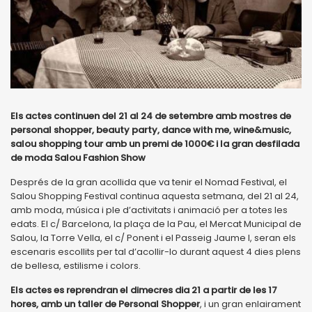
Els actes continuen del 21 al 24 de setembre amb mostres de
personal shopper, beauty party, dance with me, wine&music,
salou shopping tour amb un premi de 1000€ i la gran desfilada
de moda Salou Fashion Show
Després de la gran acollida que va tenir el Nomad Festival, el
Salou Shopping Festival continua aquesta setmana, del 21 al 24,
amb moda, música i ple d’activitats i animació per a totes les
edats. El c/ Barcelona, la plaça de la Pau, el Mercat Municipal de
Salou, la Torre Vella, el c/ Ponent i el Passeig Jaume I, seran els
escenaris escollits per tal d’acollir-lo durant aquest 4 dies plens
de bellesa, estilisme i colors.
Els actes es reprendran el dimecres dia 21 a partir de les 17
hores, amb un taller de Personal Shopper
, i un gran enlairament