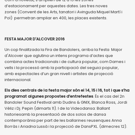
d’estacionament per aquestes dates. Les tres noves
zones (Convent de les Arts, tanatori i Avinguda Miquel Martí i
Pol) permetran ampliar en 400, les places existents.
FESTA MAJOR D'ALCOVER 2016
Un cop finalitzada la Fira de Bandolers, arriba la Festa Major
d'Alcover que aglutina un intens programa d’actes que
combina actes tradicionals i de cultura popular, com Dames i
vells i la processó amb la participació del seguici popular,
amb espectacles d’un gran nivell i artistes de projecció
internacional.
Els dies centrals de la festa major són el 14, 15 i 16, tot i que s’ha
programat algunes propostes d’entrefestes
. És el cas del 2n
Bandoler Sound Festival amb Dudins & GNIX, Blanca Ross, Jordi
Vèliz i Dj. Pepin (dimarts 11). I de la Videodansa: Ballant
historiesamb la presentació de dos solos de dansa
contemporània per part de les ballarines reusenques Anna
Borràs i Ariadna Lussà i la projecció de DansPXL. (dimecres 12).