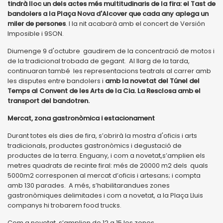
tindrà lloc un dels actes més multitudinaris de la fira: el Tast de
bandolers a la Plaça Nova d'Alcover que cada any aplega un
miler de persones
. I la nit acabarà amb el concert de Versión
Imposible i 9SON.
Diumenge 9 d'octubre gaudirem de la concentració de motos i
de la tradicional trobada de gegant. Al llarg de la tarda,
continuaran també les representacions teatrals al carrer amb
les disputes entre bandolers i
amb la novetat del Túnel del
Temps al Convent de les Arts de la Cia. La Resclosa amb el
transport del bandotren.
Mercat, zona gastronòmica i estacionament
Durant totes els dies de fira, s’obrirà la mostra d'oficis i arts
tradicionals, productes gastronòmics i degustació de
productes de la terra. Enguany, i com a novetat,s’amplien els
metres quadrats de recinte firal: més de 20000 m2 dels quals
5000m2 corresponen al mercat d’oficis i artesans; i compta
amb 130 parades. A més, s’habilitarandues zones
gastronòmiques delimitades i com a novetat, a la Plaça Lluis
companys hi trobarem food trucks.
Com a novetat, s’amplien de 12 a 15 les zones