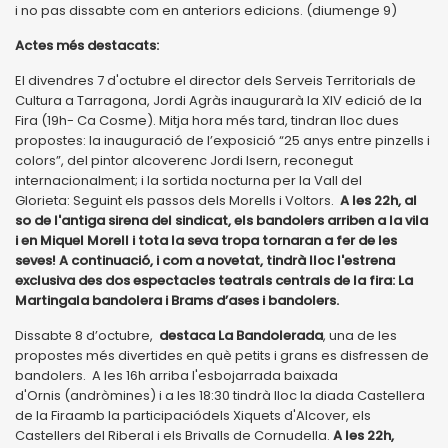
i no pas dissabte com en anteriors edicions. (diumenge 9)
Actes més destacats:
El divendres 7 d'octubre el director dels Serveis Territorials de
Cultura a Tarragona, Jordi Agràs inaugurarà la XIV edició de la
Fira (19h- Ca Cosme). Mitja hora més tard, tindran lloc dues
propostes: la inauguració de l’exposició “25 anys entre pinzells i
colors”, del pintor alcoverenc Jordi Isern, reconegut
internacionalment; i la sortida nocturna per la Vall del
Glorieta: Seguint els passos dels Morells i Voltors.
A les 22h, al
so de l'antiga sirena del sindicat, els bandolers arriben a la vila
i en Miquel Morell i tota la seva tropa tornaran a fer de les
seves! A continuació, i com a novetat, tindrà lloc l'estrena
exclusiva des dos espectacles teatrals centrals de la fira: La
Martingala bandolera i Brams d’ases i bandolers.
Dissabte 8 d’octubre,
destaca La Bandolerada
, una de les
propostes més divertides en què petits i grans es disfressen de
bandolers. A les 16h arriba l'esbojarrada baixada
d'Ornis (andròmines) i a les 18:30 tindrà lloc la diada Castellera
de la Firaamb la participaciódels Xiquets d'Alcover, els
Castellers del Riberal i els Brivalls de Cornudella.
A les 22h,