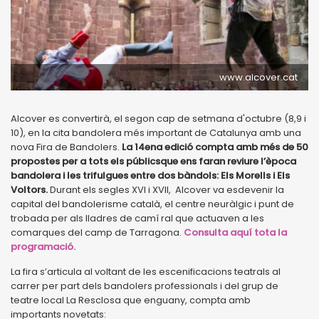
www.alcover.cat
Alcover es convertirà, el segon cap de setmana d'octubre (8,9 i
10), en la cita bandolera més important de Catalunya amb una
nova Fira de Bandolers.
La 14ena edició compta amb més de 50
propostes per a tots els públicsque ens faran reviure l’època
bandolera i les trifulgues entre dos bàndols: Els Morells i Els
Voltors.
Durant els segles XVI i XVII, Alcover va esdevenir la
capital del bandolerisme català, el centre neuràlgic i punt de
trobada per als lladres de camí ral que actuaven a les
comarques del camp de Tarragona.
Consulta aquí tota la
programació.
La fira s’articula al voltant de les escenificacions teatrals al
carrer per part dels bandolers professionals i del grup de
teatre local La Resclosa que enguany, compta amb
importants novetats: