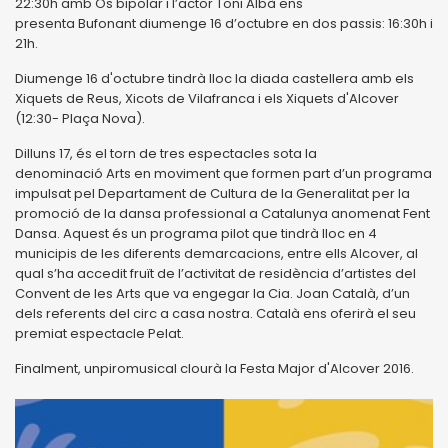
22:30h amb Ós bipolar i l’actor Toni Albà ens
presenta Bufonant diumenge 16 d’octubre en dos passis: 16:30h i
21h.
Diumenge 16 d'octubre tindrà lloc la diada castellera amb els
Xiquets de Reus, Xicots de Vilafranca i els Xiquets d'Alcover
(12:30- Plaça Nova).
Dilluns 17, és el torn de tres espectacles sota la
denominació Arts en moviment que formen part d’un programa
impulsat pel Departament de Cultura de la Generalitat per la
promoció de la dansa professional a Catalunya anomenat Fent
Dansa. Aquest és un programa pilot que tindrà lloc en 4
municipis de les diferents demarcacions, entre ells Alcover, al
qual s’ha accedit fruït de l’activitat de residència d’artistes del
Convent de les Arts que va engegar la Cia. Joan Català, d’un
dels referents del circ a casa nostra. Català ens oferirà el seu
premiat espectacle Pelat.
Finalment, unpiromusical clourà la Festa Major d'Alcover 2016.