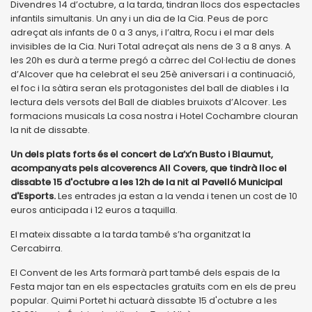
Divendres 14 d’octubre, a la tarda, tindran llocs dos espectacles
infantils simultanis. Un any i un dia de la Cia. Peus de porc
adreçat als infants de 0 a 3 anys, i l’altra, Rocu i el mar dels
invisibles de la Cia. Nuri Total adreçat als nens de 3 a 8 anys. A
les 20h es durà a terme pregó a càrrec del Col·lectiu de dones
d’Alcover que ha celebrat el seu 25è aniversari i a continuació,
el foc i la sàtira seran els protagonistes del ball de diables i la
lectura dels versots del Ball de diables bruixots d’Alcover. Les
formacions musicals La cosa nostra i Hotel Cochambre clouran
la nit de dissabte.
Un dels plats forts és el concert de La’x’n Busto i Blaumut,
acompanyats pels alcoverencs All Covers, que tindrà lloc el
dissabte 15 d'octubre a les 12h de la nit al Pavelló Municipal
d'Esports.
Les entrades ja estan a la venda i tenen un cost de 10
euros anticipada i 12 euros a taquilla.
El mateix dissabte a la tarda també s’ha organitzat la
Cercabirra.
El Convent de les Arts formarà part també dels espais de la
Festa major tan en els espectacles gratuïts com en els de preu
popular. Quimi Portet hi actuarà dissabte 15 d'octubre a les