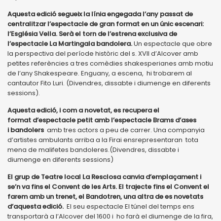
Aquesta edició segueix la línia engegada l’any passat de
centralitzar l’espectacle de gran format en un únic escenari:
l’Església Vella. Serà el torn de l’estrena exclusiva de
l’espectacle La Martingala bandolera.
Un espectacle que obre
la perspectiva del període històric del s. XVII d’Alcover amb
petites referències a tres comèdies shakesperianes amb motiu
de l’any Shakespeare. Enguany, a escena, hi trobarem al
cantautor Fito Luri. (Divendres, dissabte i diumenge en diferents
sessions).
Aquesta edició, i com a novetat, es recupera el
format d’espectacle petit amb l’espectacle Brams d’ases
i bandolers
amb tres actors a peu de carrer. Una companyia
d’artistes ambulants arriba a la Firai ensrepresentaran tota
mena de malifetes bandoleres.(Divendres, dissabte i
diumenge en diferents sessions)
El grup de Teatre local La Resclosa canvia d’emplaçament i
se’n va fins el Convent de les Arts. El trajecte fins el Convent el
farem amb un trenet, el Bandotren, una altra de es novetats
d’aquesta edició.
El seu espectacle El túnel del temps ens
transportarà a l’Alcover del 1600 i ho farà el diumenge de la fira,