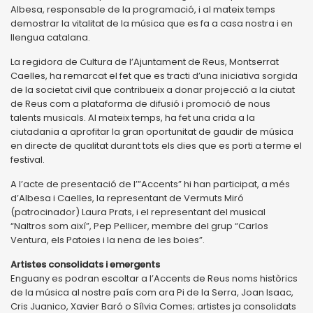
Albesa, responsable de la programació, i al mateix temps
demostrar la vitalitat de la música que es fa a casa nostra i en
llengua catalana.
La regidora de Cultura de l’Ajuntament de Reus, Montserrat
Caelles, ha remarcat el fet que es tracti d’una iniciativa sorgida
de la societat civil que contribueix a donar projecció a la ciutat
de Reus com a plataforma de difusió i promoció de nous
talents musicals. Al mateix temps, ha fet una crida a la
ciutadania a aprofitar la gran oportunitat de gaudir de música
en directe de qualitat durant tots els dies que es porti a terme el
festival.
A l’acte de presentació de l’”Accents” hi han participat, a més
d’Albesa i Caelles, la representant de Vermuts Miró
(patrocinador) Laura Prats, i el representant del musical
“Naltros som així”, Pep Pellicer, membre del grup “Carlos
Ventura, els Patoies i la nena de les boies”.
Artistes consolidats i emergents
Enguany es podran escoltar a l’Accents de Reus noms històrics
de la música al nostre país com ara Pi de la Serra, Joan Isaac,
Cris Juanico, Xavier Baró o Sílvia Comes; artistes ja consolidats