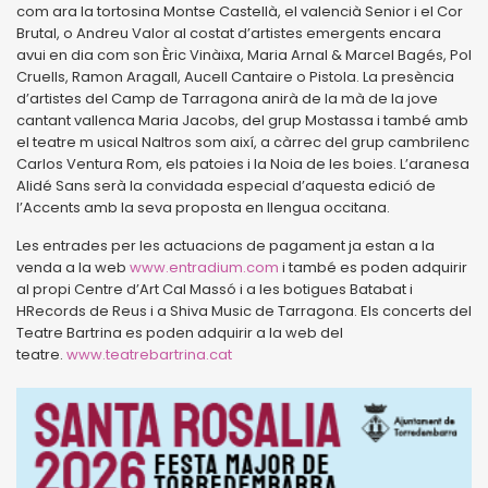
com ara la tortosina Montse Castellà, el valencià Senior i el Cor
Brutal, o Andreu Valor al costat d’artistes emergents encara
avui en dia com son Èric Vinàixa, Maria Arnal & Marcel Bagés, Pol
Cruells, Ramon Aragall, Aucell Cantaire o Pistola. La presència
d’artistes del Camp de Tarragona anirà de la mà de la jove
cantant vallenca Maria Jacobs, del grup Mostassa i també amb
el teatre m usical Naltros som així, a càrrec del grup cambrilenc
Carlos Ventura Rom, els patoies i la Noia de les boies. L’aranesa
Alidé Sans serà la convidada especial d’aquesta edició de
l’Accents amb la seva proposta en llengua occitana.
Les entrades per les actuacions de pagament ja estan a la
venda a la web
www.entradium.com
i també es poden adquirir
al propi Centre d’Art Cal Massó i a les botigues Batabat i
HRecords de Reus i a Shiva Music de Tarragona. Els concerts del
Teatre Bartrina es poden adquirir a la web del
teatre.
www.teatrebartrina.cat