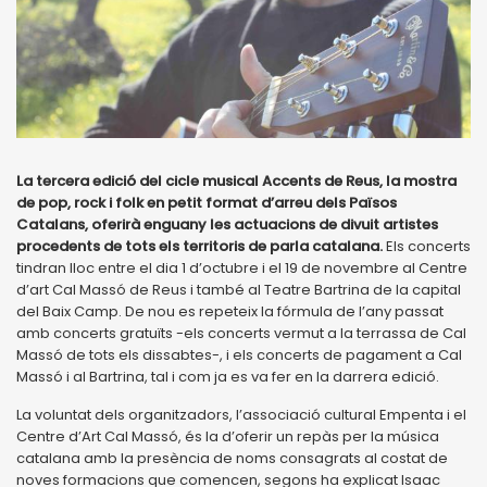
La tercera edició del cicle musical Accents de Reus, la mostra
de pop, rock i folk en petit format d’arreu dels Països
Catalans, oferirà enguany les actuacions de divuit artistes
procedents de tots els territoris de parla catalana.
Els concerts
tindran lloc entre el dia 1 d’octubre i el 19 de novembre al Centre
d’art Cal Massó de Reus i també al Teatre Bartrina de la capital
del Baix Camp. De nou es repeteix la fórmula de l’any passat
amb concerts gratuïts -els concerts vermut a la terrassa de Cal
Massó de tots els dissabtes-, i els concerts de pagament a Cal
Massó i al Bartrina, tal i com ja es va fer en la darrera edició.
La voluntat dels organitzadors, l’associació cultural Empenta i el
Centre d’Art Cal Massó, és la d’oferir un repàs per la música
catalana amb la presència de noms consagrats al costat de
noves formacions que comencen, segons ha explicat Isaac