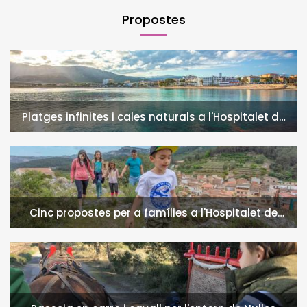
Propostes
Platges infinites i cales naturals a l'Hospitalet de
l'Infant i la Vall de Llors
Cinc propostes per a famílies a l'Hospitalet de
l'Infant i la Vall de Llors