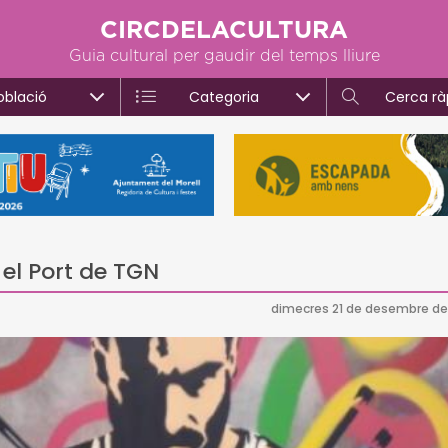
CIRCDELACULTURA
Guia cultural per gaudir del temps lliure
oblació
Categoria
Cerca rà
 el Port de TGN
dimecres 21 de desembre de