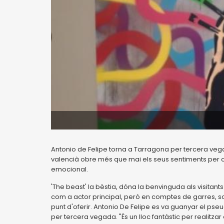
Antonio de Felipe torna a Tarragona per tercera vega
valencià obre més que mai els seus sentiments per cr
emocional.
'The beast' la bèstia, dóna la benvinguda als visitan
com a actor principal, però en comptes de garres, sos
punt d'oferir. Antonio De Felipe es va guanyar el pse
per tercera vegada. "És un lloc fantàstic per realitza