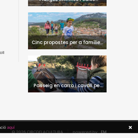
naturals a l'Hospitalet de
l'Infant i la Vall de Llors
Cinc propostes per a famílies
a l'Hospitalet de l'Infant i la
oll
Vall de Llors
Passeig en carro i cavall per
l'entorn de Nulles
ació
aquí
© 2026 CIRCDELACULTURA
powered by:
EM