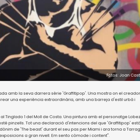
Fotos: Joan Cast
da amb la seva darrera sèrie 'Graffitipop'. Una mostra on el creado
ear una experiència extraordinària, amb una barreja d'estil urbà i
ts al Tinglado 1 del Moll de Costa. Una pintura amb el personatge Lobe
té pinzells. Tot una declaració d'intencions del que 'Graffitipop' est
udònim de 'The beast' durant el seu pas per Miami i ara torna a Tarr
r exposicions a gran nivell. Em sento còmode i content".