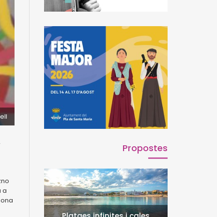
ell
r
Propostes
zno
à a
agona
Platges infinites i cales