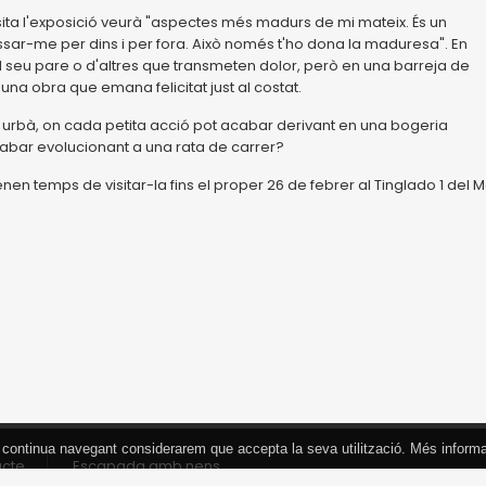
sita l'exposició veurà "aspectes més madurs de mi mateix. És un
sar-me per dins i per fora. Això només t'ho dona la maduresa". En
l seu pare o d'altres que transmeten dolor, però en una barreja de
a obra que emana felicitat just al costat.
g urbà, on cada petita acció pot acabar derivant en una bogeria
cabar evolucionant a una rata de carrer?
en temps de visitar-la fins el proper 26 de febrer al Tinglado 1 del M
 Si continua navegant considerarem que accepta la seva utilització. Més inform
acte
Escapada amb nens