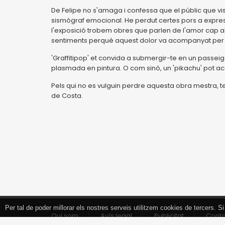
De Felipe no s'amaga i confessa que el públic que vi
sismògraf emocional. He perdut certes pors a expres
l'exposició trobem obres que parlen de l'amor cap a
sentiments perquè aquest dolor va acompanyat per un
'Graffitipop' et convida a submergir-te en un passei
plasmada en pintura. O com sinó, un 'pikachu' pot a
Pels qui no es vulguin perdre aquesta obra mestra, ten
de Costa.
Per tal de poder millorar els nostres serveis utilitzem cookies de tercers.
Tancar
Qui som
Avís legal
Publicitat
Cont